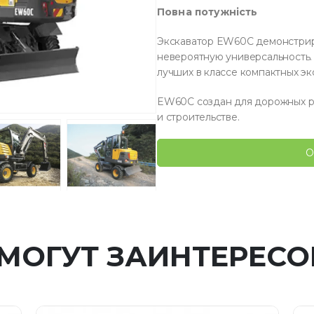
Повна потужність
Экскаватор EW60C демонстрир
невероятную универсальность.
лучших в классе компактных эк
EW60C создан для дорожных ра
и строительстве.
О
 МОГУТ ЗАИНТЕРЕСО