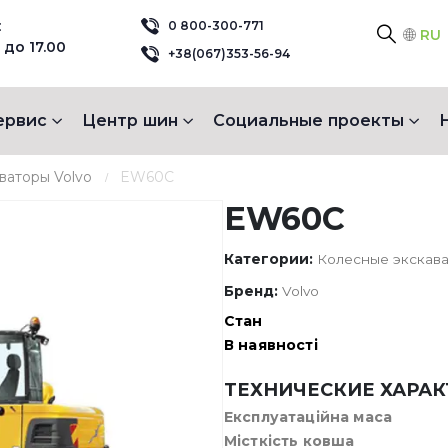
:
0 800-300-771
RU
 до 17.00
+38(067)353-56-94
ервис
Центр шин
Социальные проекты
ваторы Volvo
EW60C
EW60C
Категории:
Колесные экскава
Бренд:
Volvo
Стан
В наявності
ТЕХНИЧЕСКИЕ ХАРА
Експлуатаційна маса
Місткість ковша