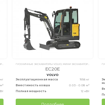
VO
,
ЭКСКАВАТОРЫ VOLVO
ГУСЕНИЧНЫЕ ЭКСКАВАТОРЫ VOLVO
,
МИНИ ЭКСКАВАТОРЫ VOLVO
,
ЭК
ГУ
EC20E
VOLVO
 кг
Эксплуатационная масса
1956 кг
Э
м
 м³
Вместимость ковша
0.03 - 0.08 м³
В
кВт
Полная мощность
12 кВт
П
Подробнее