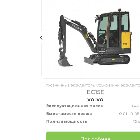
КАВАТОРЫ VOLVO
ГУСЕНИЧНЫЕ ЭКСКАВАТОРЫ VOLVO
,
МИНИ ЭКСКАВАТОРЫ VOL
EC15E
VOLVO
Эксплуатационная масса
1640
2800 - 15000 кг
Вместимость ковша
0.01 - 0.05
0,25 - 0,82 м³
Полная мощность
12 
110 кВт
Подробнее