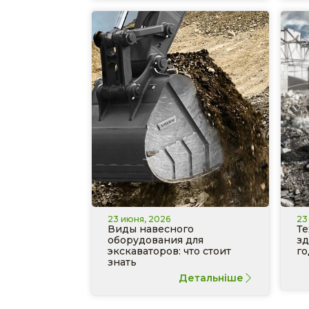
23 июня, 2026
23
Виды навесного
Те
оборудования для
зд
экскаваторов: что стоит
го
знать
Детальніше