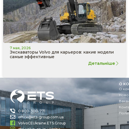
7 мая, 2026
Экскаваторы Volvo для карьеров: какие модели
самые эффективные
Детальніше
О К
О ко
Ново
Вака
Конт
0 800-300-771
Поли
office@ets-group.com.ua
VolvoCEUkraine.ETS.Group