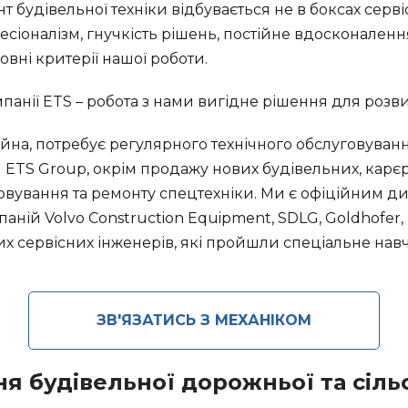
онт будівельної техніки відбувається не в боксах серв
фесіоналізм, гнучкість рішень, постійне вдосконален
новні критерії нашої роботи.
панії ETS – робота з нами вигідне рішення для розви
надійна, потребує регулярного технічного обслуговув
я ETS Group, окрім продажу нових будівельних, карє
овування та ремонту спецтехніки. Ми є офіційним ди
ій Volvo Construction Equipment, SDLG, Goldhofer, M
их сервісних інженерів, які пройшли спеціальне на
ЗВ'ЯЗАТИСЬ З МЕХАНІКОМ
ня будівельної дорожньої та сіль