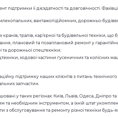
т підтримки її дієздатності та довговічності. Фахівц
млекопальних, вантажопідйомних, дорожньо-будівел
ранів, тралів, кар’єрної та будівельної техніки, що б
ання, плановий та позаплановий ремонт у гарантійни
ї та дорожньої спецтехніки;
цтехніки, ходової частини гусеничних та колісних ма
ційну підтримку наших клієнтів з питань технічного
альних запчастин.
овані у таких регіонах: Київ, Львів, Одеса, Дніпро т
 та необхідним інструментом, а їхній штат укомпл
 з обслуговування та ремонту різної техніки будь-як