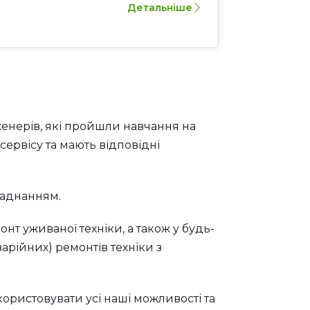
Детальніше
женерів, які пройшли навчання на
сервісу та мають відповідні
ладнанням.
нт уживаної техніки, а також у будь-
арійних) ремонтів техніки з
ористовувати усі наші можливості та