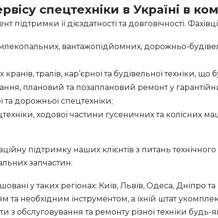
рвісу спецтехніки в Україні в ком
т підтримки її дієздатності та довговічності. Фахівц
млекопальних, вантажопідйомних, дорожньо-будівел
ранів, тралів, кар’єрної та будівельної техніки, що б
ання, плановий та позаплановий ремонт у гарантійни
ї та дорожньої спецтехніки;
цтехніки, ходової частини гусеничних та колісних ма
ційну підтримку наших клієнтів з питань технічного
альних запчастин.
овані у таких регіонах: Київ, Львів, Одеса, Дніпро т
 та необхідним інструментом, а їхній штат укомпл
 з обслуговування та ремонту різної техніки будь-як