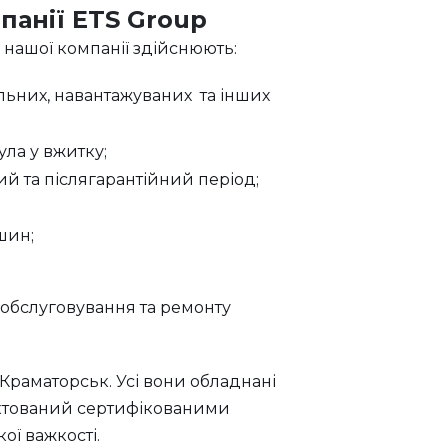
панії ETS Group
і нашої компанії здійснюють:
ьних, навантажуваних та інших
ула у вжитку;
й та післягарантійний період;
шин;
 обслуговування та ремонту
а Краматорськ. Усі вони обладнані
ектований сертифікованими
ої важкості.