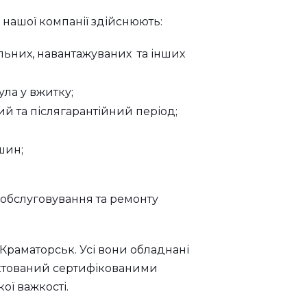
і нашої компанії здійснюють:
ьних, навантажуваних та інших
ула у вжитку;
й та післягарантійний період;
шин;
 обслуговування та ремонту
а Краматорськ. Усі вони обладнані
ектований сертифікованими
ої важкості.