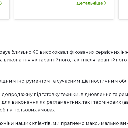
Детальніше
ховує близько 40 висококваліфікованих сервісних ін
 виконання як гарантійного, так і післягарантійного 
бхідним інструментом та сучасним діагностичним об
 допродажну підготовку техніки, відновлення та ремо
 для виконання як регламентних, так і термінових (ав
біт у польових умовах.
хніки наших клієнтів, ми прагнемо максимально вик