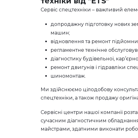
техніки від "ETS"
Сервіс спецтехніки – важливий елемен
допродажну підготовку нових зе
машин;
відновлення та ремонт підйомних к
регламентне технічне обслуговув
діагностику будівельної, кар’єрно
ремонт двигунів і гідравліки спе
шиномонтаж.
Ми здійснюємо цілодобову консульта
спецтехніки, а також продажу оригін
Сервісні центри нашої компанії розташ
сучасним діагностичним обладнанням
майстрами, здатними виконати роботи