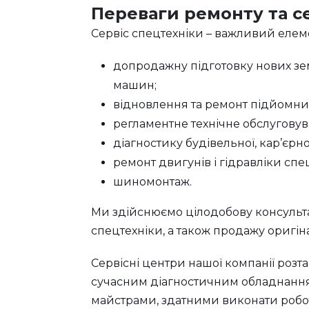
Переваги ремонту та се
Сервіс спецтехніки – важливий елемен
допродажну підготовку нових зе
машин;
відновлення та ремонт підйомних к
регламентне технічне обслуговув
діагностику будівельної, кар’єрно
ремонт двигунів і гідравліки спе
шиномонтаж.
Ми здійснюємо цілодобову консульта
спецтехніки, а також продажу оригін
Сервісні центри нашої компанії розташ
сучасним діагностичним обладнанням
майстрами, здатними виконати роботи