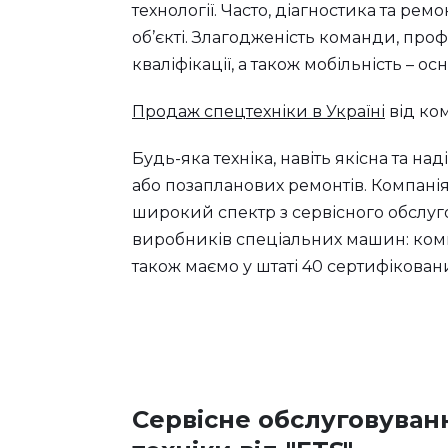
технології. Часто, діагностика та рем
об’єкті. Злагодженість команди, про
кваліфікації, а також мобільність – ос
Продаж спецтехніки в Україні
від ком
Будь-яка техніка, навіть якісна та 
або позапланових ремонтів. Компані
широкий спектр з сервісного обслуг
виробників спеціальних машин: компан
також маємо у штаті 40 сертифікован
Сервісне обслуговуван