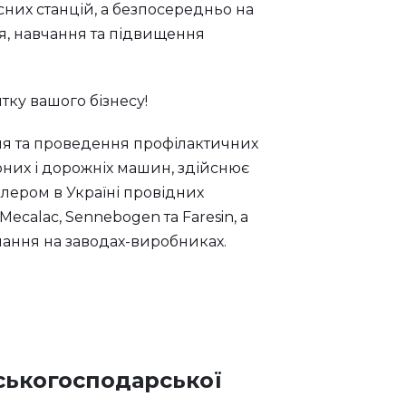
існих станцій, а безпосередньо на
ня, навчання та підвищення
тку вашого бізнесу!
ання та проведення профілактичних
рних і дорожніх машин, здійснює
лером в Україні провідних
ecalac, Sennebogen та Faresin, а
вчання на заводах-виробниках.
ськогосподарської