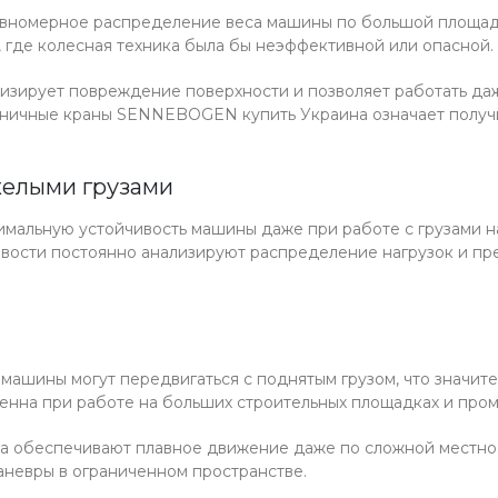
авномерное распределение веса машины по большой площади
х, где колесная техника была бы неэффективной или опасной.
изирует повреждение поверхности и позволяет работать даж
еничные краны SENNEBOGEN купить Украина означает получи
желыми грузами
мальную устойчивость машины даже при работе с грузами н
ивости постоянно анализируют распределение нагрузок и п
е машины могут передвигаться с поднятым грузом, что значи
енна при работе на больших строительных площадках и про
а обеспечивают плавное движение даже по сложной местно
аневры в ограниченном пространстве.