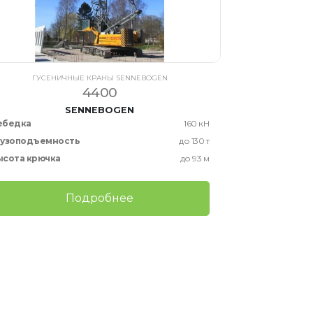
ГУСЕНИЧНЫЕ КРАНЫ SENNEBOGEN
4400
SENNEBOGEN
ебедка
160 кН
рузоподъемность
до 130 т
ысота крючка
до 93 м
Подробнее