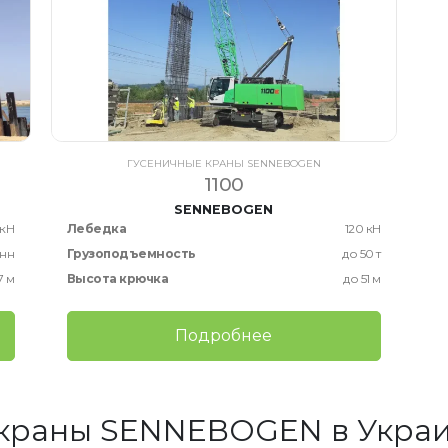
ГУСЕНИЧНЫЕ КРАНЫ SENNEBOGEN
1100
SENNEBOGEN
 кН
Лебедка
120 кН
онн
Грузоподъемность
до 50 т
7 м
Высота крючка
до 51 м
Подробнее
 краны SENNEBOGEN в Украи