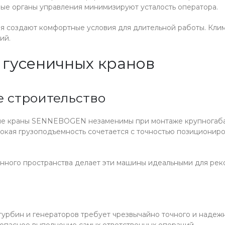
ые органы управления минимизируют усталость оператора.
 создают комфортные условия для длительной работы. Кли
ий.
гусеничных кранов
 строительство
ые краны SENNEBOGEN незаменимы при монтаже крупногаба
сокая грузоподъемность сочетается с точностью позиционир
ченного пространства делает эти машины идеальными для р
 турбин и генераторов требует чрезвычайно точного и наде
пасное выполнение самых ответственных операций.