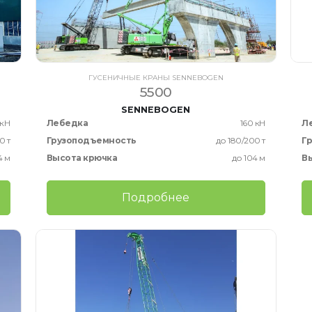
ГУСЕНИЧНЫЕ КРАНЫ SENNEBOGEN
5500
SENNEBOGEN
 кН
Лебедка
160 кН
Л
0 т
Грузоподъемность
до 180/200 т
Г
4 м
Высота крючка
до 104 м
В
Подробнее