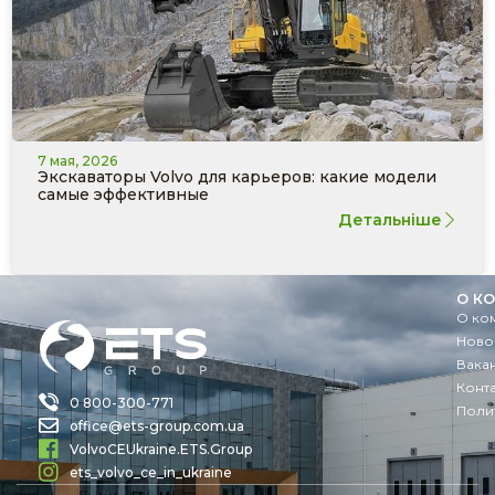
7 мая, 2026
Экскаваторы Volvo для карьеров: какие модели
самые эффективные
Детальніше
О К
О ко
Ново
Вака
Конт
0 800-300-771
Поли
office@ets-group.com.ua
VolvoCEUkraine.ETS.Group
ets_volvo_ce_in_ukraine