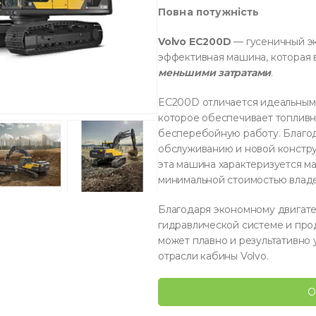
Повна потужність
Volvo EC200D
— гусеничный эк
эффективная машина, которая
меньшими затратами
.
EC200D отличается идеальным
которое обеспечивает топлив
бесперебойную работу. Благо
обслуживанию и новой констру
эта машина характеризуется м
минимальной стоимостью влад
Благодаря экономному двигате
гидравлической системе и про
может плавно и результативно
отрасли кабины Volvo.
О