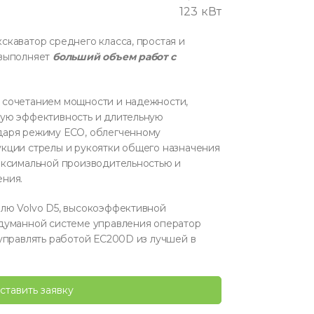
123 кВт
скаватор среднего класса, простая и
 выполняет
больший объем работ с
 сочетанием мощности и надежности,
ную эффективность и длительную
даря режиму ЕСО, облегченному
кции стрелы и рукоятки общего назначения
аксимальной производительностью и
ения.
лю Volvo D5, высокоэффективной
думанной системе управления оператор
 управлять работой ЕС200D из лучшей в
ставить заявку