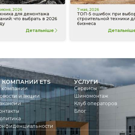
 июня, 2026
7 мая, 2026
хника для демонтажа
ТОП-5 ошибок при выбо
аний: что выбрать в 2026
строительной техники д
ду
бизнеса
Детальніше
Детальніш
 КОМПАНИИ ETS
УСЛУГИ
 компании
Сервисы
овости и акции
Шиномонтаж
акансии
Клуб операторов
онтакты
Блог
олитика
онфиденциальности