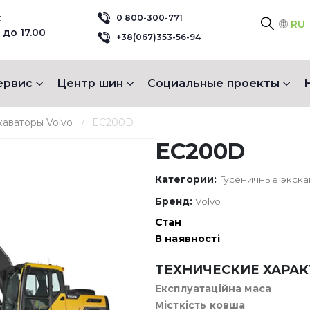
:
0 800-300-771
RU
 до 17.00
+38(067)353-56-94
ервис
Центр шин
Социальные проекты
каваторы Volvo
EC200D
EC200D
Категории:
Гусеничные экска
Бренд:
Volvo
Стан
В наявності
ТЕХНИЧЕСКИЕ ХАРА
Експлуатаційна маса
Місткість ковша