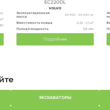
EC220DL
VOLVO
 кг
Эксплуатационная
Э
20 900 - 24 400 кг
масса
м
 м³
Вместимость ковша
0,52 - 2,1 м³
В
кВт
Полная мощность
123 кВт
П
Подробнее
йте
ЭКСКАВАТОРЫ