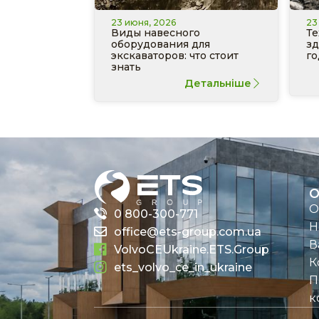
23 июня, 2026
23
Виды навесного
Те
оборудования для
зд
экскаваторов: что стоит
го
знать
Детальніше
О
О
0 800-300-771
Н
office@ets-group.com.ua
В
VolvoCEUkraine.ETS.Group
К
ets_volvo_ce_in_ukraine
П
к