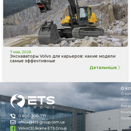
7 мая, 2026
Экскаваторы Volvo для карьеров: какие модели
самые эффективные
Детальніше
О К
О ко
Ново
Вака
Конт
0 800-300-771
Поли
office@ets-group.com.ua
VolvoCEUkraine.ETS.Group