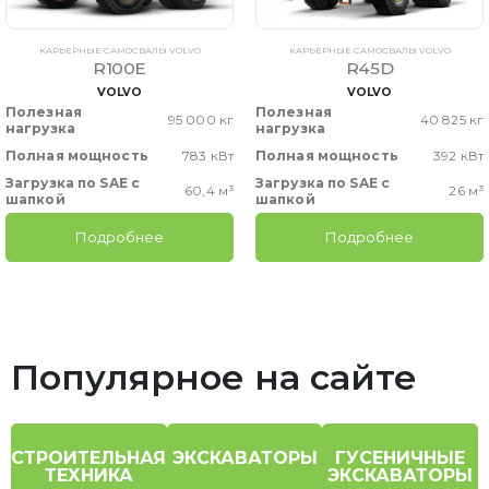
КАРЬЕРНЫЕ САМОСВАЛЫ VOLVO
КАРЬЕРНЫЕ САМОСВАЛЫ VOLVO
R100E
R45D
VOLVO
VOLVO
Полезная
Полезная
95 000 кг
40 825 кг
нагрузка
нагрузка
Полная мощность
783 кВт
Полная мощность
392 кВт
Загрузка по SAE с
Загрузка по SAE с
60,4 м³
26 м³
шапкой
шапкой
Подробнее
Подробнее
Популярное на сайте
СТРОИТЕЛЬНАЯ
ЭКСКАВАТОРЫ
ГУСЕНИЧНЫЕ
ТЕХНИКА
ЭКСКАВАТОРЫ