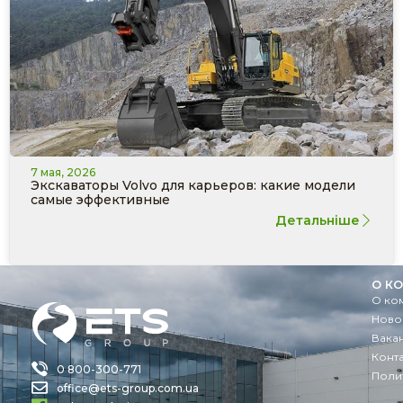
7 мая, 2026
Экскаваторы Volvo для карьеров: какие модели
самые эффективные
Детальніше
О К
О ко
Ново
Вака
Конт
0 800-300-771
Поли
office@ets-group.com.ua