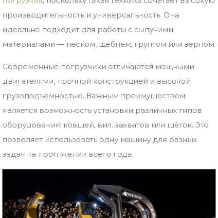
погрузчик
,
поскольку
такая
техника
сочетает
высокую
производительность
и
универсальность.
Она
идеально
подходит
для
работы
с
сыпучими
материалами —
песком,
щебнем,
грунтом
или
зерном.
Современные
погрузчики
отличаются
мощными
двигателями,
прочной
конструкцией
и
высокой
грузоподъёмностью.
Важным
преимуществом
является
возможность
установки
различных
типов
оборудования:
ковшей,
вил,
захватов
или
щёток.
Это
позволяет
использовать
одну
машину
для
разных
задач
на
протяжении
всего
года.