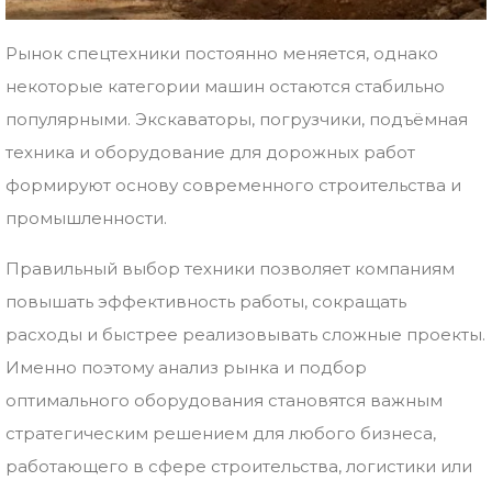
Рынок
спецтехники
постоянно
меняется,
однако
некоторые
категории
машин
остаются
стабильно
популярными.
Экскаваторы,
погрузчики,
подъёмная
техника
и
оборудование
для
дорожных
работ
формируют
основу
современного
строительства
и
промышленности.
Правильный
выбор
техники
позволяет
компаниям
повышать
эффективность
работы,
сокращать
расходы
и
быстрее
реализовывать
сложные
проекты.
Именно
поэтому
анализ
рынка
и
подбор
оптимального
оборудования
становятся
важным
стратегическим
решением
для
любого
бизнеса,
работающего
в
сфере
строительства,
логистики
или