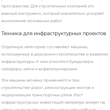
пространства.
Для
строительных
компаний
это
важный
инструмент,
который
значительно
ускоряет
выполнение
монтажных
работ.
Техника
для
инфраструктурных
проектов
Отдельную
категорию
составляют
машины,
используемые
в
дорожном
строительстве
и
развитии
инфраструктуры.
К
ним
относятся
бульдозеры,
грейдеры,
катки
и
асфальтоукладчики.
Эти
машины
активно
применяются
при
строительстве
дорог,
реконструкции
мостов
и
модернизации
транспортных
узлов.
Рост
инфраструктурных
инвестиций
напрямую
влияет
на
спрос
на
такую
технику,
поскольку
масштабные