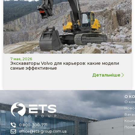
7 мая, 2026
Экскаваторы Volvo для карьеров: какие модели
самые эффективные
Детальніше
О К
О ко
Ново
Вака
Конт
0 800-300-771
Поли
office@ets-group.com.ua