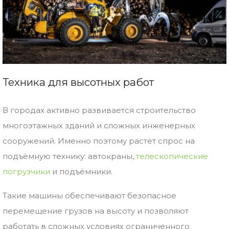
Техника
для
высотных
работ
В
городах
активно
развивается
строительство
многоэтажных
зданий
и
сложных
инженерных
сооружений.
Именно
поэтому
растёт
спрос
на
подъёмную
технику:
автокраны,
телескопические
погрузчики
и
подъёмники.
Такие
машины
обеспечивают
безопасное
перемещение
грузов
на
высоту
и
позволяют
работать
в
сложных
условиях
ограниченного