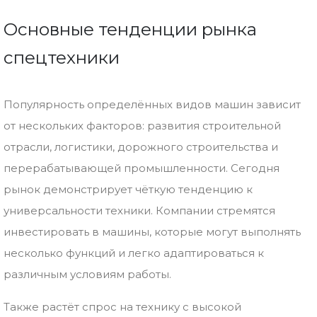
Основные
тенденции
рынка
спецтехники
Популярность
определённых
видов
машин
зависит
от
нескольких
факторов:
развития
строительной
отрасли,
логистики,
дорожного
строительства
и
перерабатывающей
промышленности.
Сегодня
рынок
демонстрирует
чёткую
тенденцию
к
универсальности
техники.
Компании
стремятся
инвестировать
в
машины,
которые
могут
выполнять
несколько
функций
и
легко
адаптироваться
к
различным
условиям
работы.
Также
растёт
спрос
на
технику
с
высокой