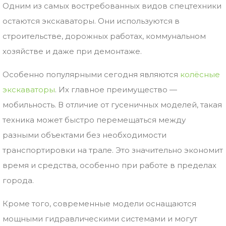
Одним
из
самых
востребованных
видов
спецтехники
остаются
экскаваторы.
Они
используются
в
строительстве,
дорожных
работах,
коммунальном
хозяйстве
и
даже
при
демонтаже.
Особенно
популярными
сегодня
являются
колёсные
экскаваторы
.
Их
главное
преимущество —
мобильность.
В
отличие
от
гусеничных
моделей,
такая
техника
может
быстро
перемещаться
между
разными
объектами
без
необходимости
транспортировки
на
трале.
Это
значительно
экономит
время
и
средства,
особенно
при
работе
в
пределах
города.
Кроме
того,
современные
модели
оснащаются
мощными
гидравлическими
системами
и
могут