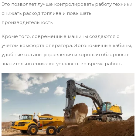
Это
позволяет
лучше
контролировать
работу
техники,
снижать
расход
топлива
и
повышать
производительность.
Кроме
того,
современные
машины
создаются
с
учётом
комфорта
оператора.
Эргономичные
кабины,
удобные
органы
управления
и
хорошая
обзорность
значительно
снижают
усталость
во
время
работы.