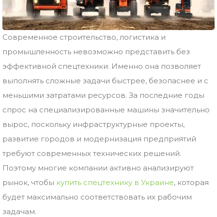
Современное
строительство,
логистика
и
промышленность
невозможно
представить
без
эффективной
спецтехники.
Именно
она
позволяет
выполнять
сложные
задачи
быстрее,
безопаснее
и
с
меньшими
затратами
ресурсов.
За
последние
годы
спрос
на
специализированные
машины
значительно
вырос,
поскольку
инфраструктурные
проекты,
развитие
городов
и
модернизация
предприятий
требуют
современных
технических
решений.
Поэтому
многие
компании
активно
анализируют
рынок,
чтобы
купить
спецтехнику
в
Украине
,
которая
будет
максимально
соответствовать
их
рабочим
задачам.