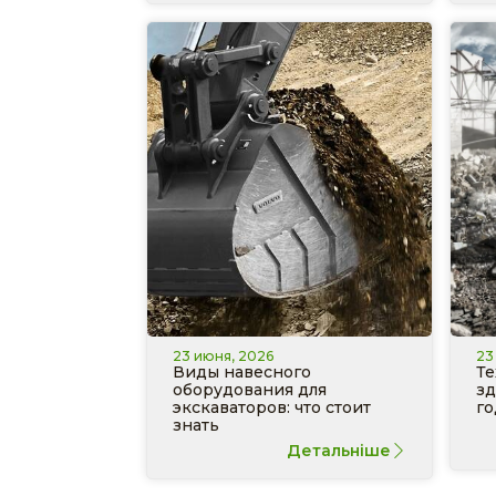
23 июня, 2026
23
Виды навесного
Те
оборудования для
зд
экскаваторов: что стоит
го
знать
Детальніше