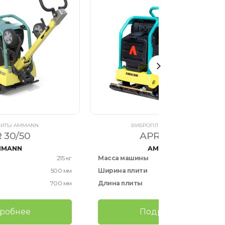
ЛИТЫ AMMANN
ВИБРОПЛИТЫ AMMANN
 30/50
APR 25/50
MMANN
AMMANN
215 кг
Масса машины
135 
500 мм
Ширина плити
500 
700 мм
Длина плиты
700 
робнее
Подробнее