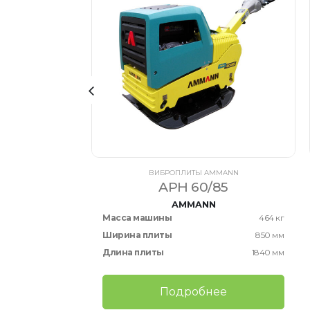
ЛЫ VOLVO
X 6x4
ВИБРОПЛИТЫ AMMANN
APH 60/85
2017
AMMANN
12552 часов
Масса машины
464 кг
Ширина плиты
850 мм
Длина плиты
1840 мм
ее
Подробнее