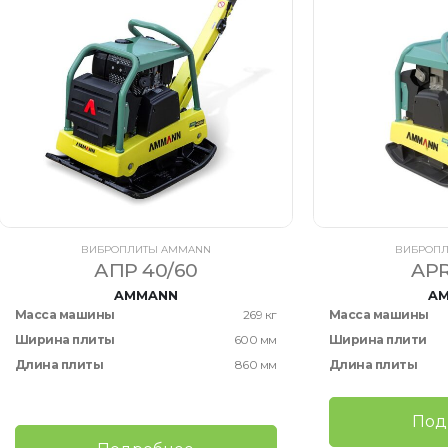
ВИБРОПЛИТЫ AMMANN
ВИБРОП
АПР 40/60
APR
AMMANN
A
Масса машины
269 кг
Масса машины
Ширина плиты
600 мм
Ширина плити
Длина плиты
860 мм
Длина плиты
Под