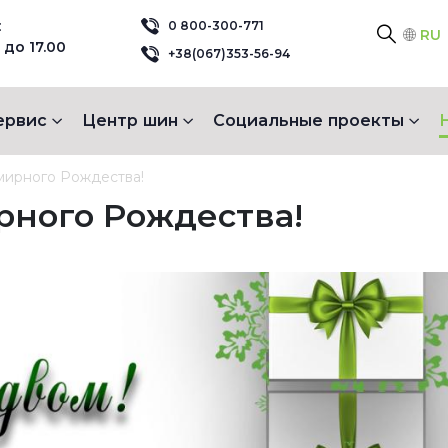
:
0 800-300-771
RU
 до 17.00
+38(067)353-56-94
ервис
Центр шин
Социальные проекты
мирного Рождества!
рного Рождества!