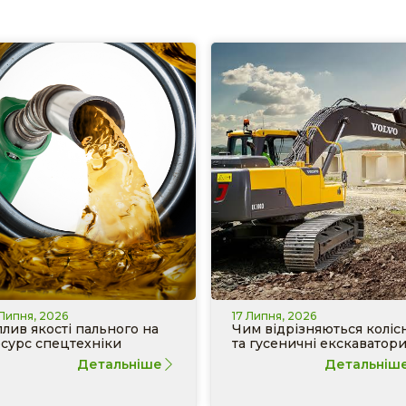
 Липня, 2026
17 Липня, 2026
лив якості пального на
Чим відрізняються колісн
сурс спецтехніки
та гусеничні екскаватор
Детальніше
Детальніш