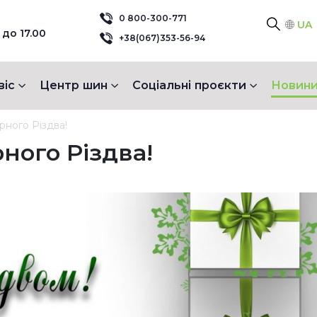
0 800-300-771
UA
 до 17.00
+38(067)353-56-94
віс
Центр шин
Соціальні проєкти
Новини
рного Різдва!
ного Різдва!