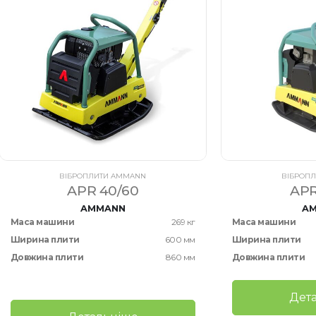
ВІБРОПЛИТИ AMMANN
ВІБРОП
APR 40/60
APR
AMMANN
A
Маса машини
269 кг
Маса машини
Ширина плити
600 мм
Ширина плити
Довжина плити
860 мм
Довжина плити
Дет