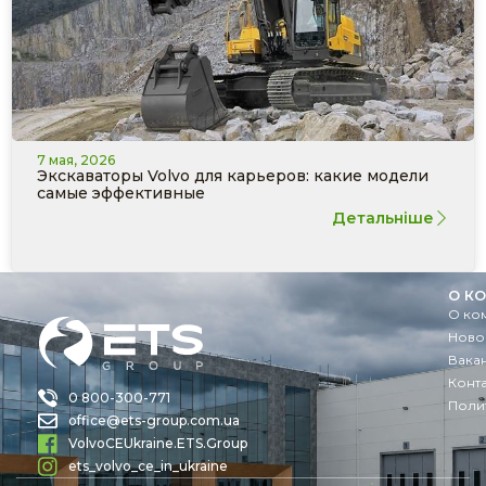
7 мая, 2026
Экскаваторы Volvo для карьеров: какие модели
самые эффективные
Детальніше
О К
О ко
Ново
Вака
Конт
0 800-300-771
Поли
office@ets-group.com.ua
VolvoCEUkraine.ETS.Group
ets_volvo_ce_in_ukraine