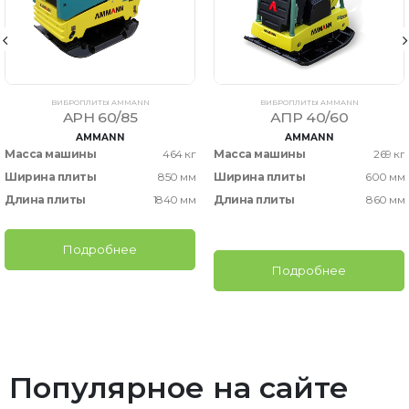
ВИБРОПЛИТЫ AMMANN
ВИБРОПЛИТЫ AMMANN
APH 60/85
АПР 40/60
AMMANN
AMMANN
Масса машины
464 кг
Масса машины
269 кг
Ширина плиты
850 мм
Ширина плиты
600 мм
Длина плиты
1840 мм
Длина плиты
860 мм
Подробнее
Подробнее
Популярное на сайте