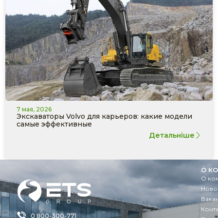
7 мая, 2026
Экскаваторы Volvo для карьеров: какие модели
самые эффективные
Детальніше
О К
О ко
Ново
Вака
Конт
0 800-300-771