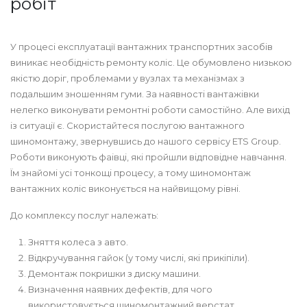
робіт
У процесі експлуатації вантажних транспортних засобів
виникає необідність ремонту коліс. Це обумовлено низькою
якістю доріг, проблемами у вузлах та механізмах з
подальшим зношенням гуми. За наявності вантажівки
нелегко виконувати ремонтні роботи самостійно. Але вихід
із ситуації є. Скористайтеся послугою вантажного
шиномонтажу, звернувшись до нашого сервісу ETS Group.
Роботи виконують фаівці, які пройшли відповідне навчання.
Їм знайомі усі тонкощі процесу, а тому шиномонтаж
вантажних коліс виконується на найвищому рівні.
До комплексу послуг належать:
Зняття колеса з авто.
Відкручування гайок (у тому числі, які прикіпіли).
Демонтаж покришки з диску машини.
Визначення наявних дефектів, для чого
використовується шиномонтажний верстат.