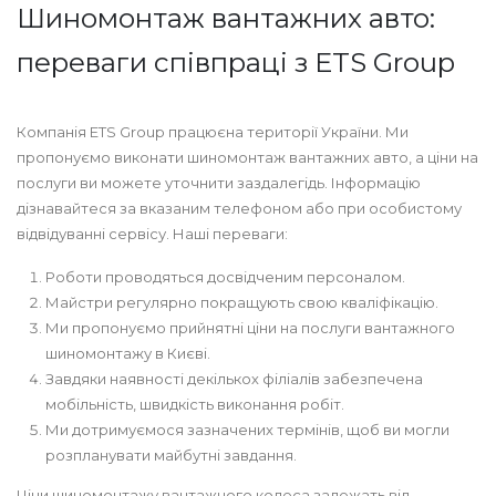
Шиномонтаж вантажних авто:
переваги співпраці з ETS Group
Компанія ETS Group працюєна території України. Ми
пропонуємо виконати шиномонтаж вантажних авто, а ціни на
послуги ви можете уточнити заздалегідь. Інформацію
дізнавайтеся за вказаним телефоном або при особистому
відвідуванні сервісу. Наші переваги:
Роботи проводяться досвідченим персоналом.
Майстри регулярно покращують свою кваліфікацію.
Ми пропонуємо прийнятні ціни на послуги вантажного
шиномонтажу в Києві.
Завдяки наявності декількох філіалів забезпечена
мобільність, швидкість виконання робіт.
Ми дотримуємося зазначених термінів, щоб ви могли
розпланувати майбутні завдання.
Ціни шиномонтажу вантажного колеса залежать від