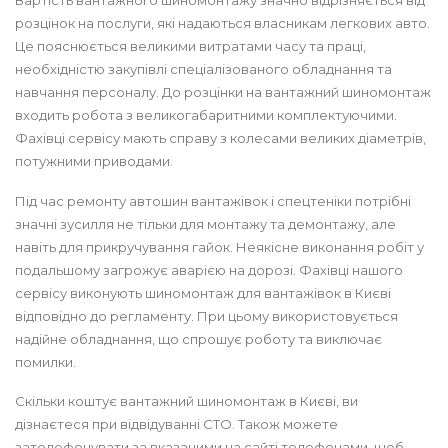
Вартість вантажного шиномонтажу значно відрізняється від
розцінок на послуги, які надаються власникам легкових авто.
Це пояснюється великими витратами часу та праці,
необхідністю закупівлі спеціалізованого обладнання та
навчання персоналу. До розцінки на вантажний шиномонтаж
входить робота з великогабаритними комплектуючими.
Фахівці сервісу мають справу з колесами великих діаметрів,
потужними приводами.
Під час ремонту автошин вантажівок і спецтеніки потрібні
значні зусилля не тільки для монтажу та демонтажу, але
навіть для прикручування гайок. Неякісне виконання робіт у
подальшому загрожує аварією на дорозі. Фахівці нашого
сервісу виконують шиномонтаж для вантажівок в Києві
відповідно до регламенту. При цьому використовується
надійне обладнання, що спрошує роботу та виключає
помилки.
Скільки коштує вантажний шиномонтаж в Києві, ви
дізнаєтеся при відвідуванні СТО. Також можете
зателефонувати за вказаними на сайті телефонами, щоб