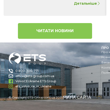
Детальніше
ЧИТАТИ НОВИНИ
ПРО
Про 
Новин
Вакан
Конт
0 800-300-771
Політ
office@ets-group.com.ua
VolvoCEUkraine.ETS.Group
ets_volvo_ce_in_ukraine
МАПА САЙТА
© Copyright ETS-Group.com.ua 2025