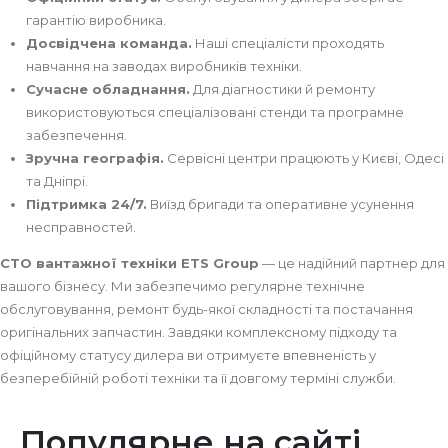
гарантію виробника.
Досвідчена команда.
Наші спеціалісти проходять
навчання на заводах виробників техніки.
Сучасне обладнання.
Для діагностики й ремонту
використовуються спеціалізовані стенди та програмне
забезпечення.
Зручна географія.
Сервісні центри працюють у Києві, Одесі
та Дніпрі.
Підтримка 24/7.
Виїзд бригади та оперативне усунення
несправностей.
СТО вантажної техніки ETS Group
— це надійний партнер для
вашого бізнесу. Ми забезпечимо регулярне технічне
обслуговування, ремонт будь-якої складності та постачання
оригінальних запчастин. Завдяки комплексному підходу та
офіційному статусу дилера ви отримуєте впевненість у
безперебійній роботі техніки та її довгому терміні служби.
Популярне на сайті