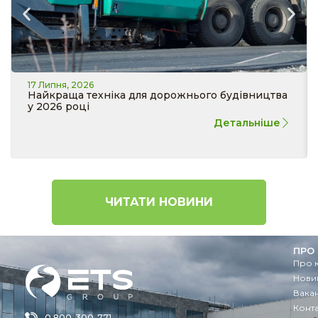
17 Липня, 2026
Найкраща техніка для дорожнього будівництва
у 2026 році
Детальніше
ЧИТАТИ НОВИНИ
ПРО
Про 
Новин
Вакан
Конт
0 800-300-771