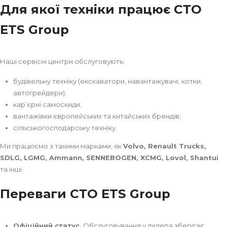
Для якої техніки працює СТО
ETS Group
Наші сервісні центри обслуговують:
будівельну техніку (екскаватори, навантажувачі, котки,
автогрейдери);
кар’єрні самоскиди;
вантажівки європейських та китайських брендів;
сільськогосподарську техніку.
Ми працюємо з такими марками, як
Volvo, Renault Trucks,
SDLG, LGMG, Ammann, SENNEBOGEN, XCMG, Lovol, Shantui
та інші.
Переваги СТО ETS Group
Офіційний статус.
Обслуговування у дилера зберігає