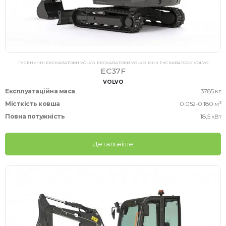
ГУСЕНИЧНІ ЕКСКАВАТОРИ VOLVO
,
ЕКСКАВАТОРИ VOLVO
,
МІНІ ЕКСКАВАТОРИ VOLVO
EC37F
VOLVO
Експлуатаційна маса
3785 кг
Місткість ковша
0.052-0.180 м³
Повна потужність
18,5 кВт
Детальніше