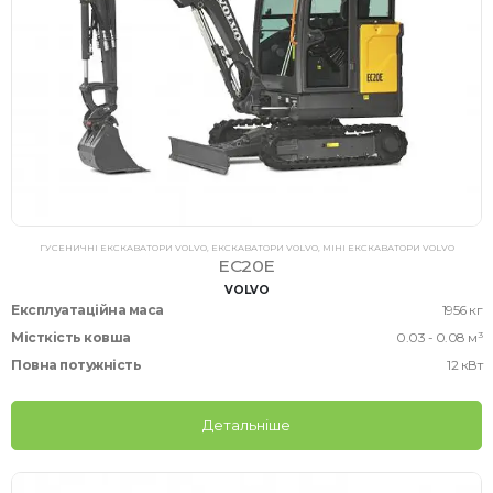
ГУСЕНИЧНІ ЕКСКАВАТОРИ VOLVO
,
ЕКСКАВАТОРИ VOLVO
,
МІНІ ЕКСКАВАТОРИ VOLVO
EC20E
VOLVO
Експлуатаційна маса
1956 кг
Місткість ковша
0.03 - 0.08 м³
Повна потужність
12 кВт
Детальніше