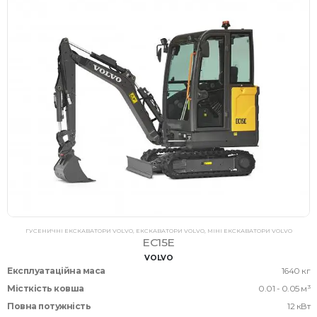
ГУСЕНИЧНІ ЕКСКАВАТОРИ VOLVO
,
ЕКСКАВАТОРИ VOLVO
,
МІНІ ЕКСКАВАТОРИ VOLVO
EC15E
VOLVO
Експлуатаційна маса
1640 кг
Місткість ковша
0.01 - 0.05 м³
Повна потужність
12 кВт