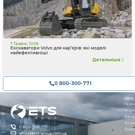
7 Травня, 2026
Екскаватори Volvo для кар’єрів: які моделі
найефективніші
Детальніше
0 800-300-771
ПРО
Про 
Новин
Вакан
Конт
0 800-300-771
Політ
office@ets-group.com.ua