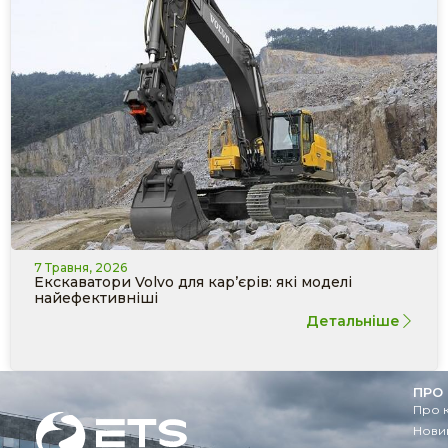
7 Травня, 2026
Екскаватори Volvo для кар’єрів: які моделі
найефективніші
Детальніше
ПРО
Про 
Новин