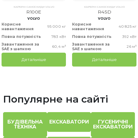
КАР'ЄРНІ САМОСКИДИ VOLVO
КАР'ЄРНІ САМОСКИДИ VOLVO
R100E
R45D
VOLVO
VOLVO
Корисне
Корисне
95 000 кг
40 825 кг
навантаження
навантаження
Повна потужність
783 кВт
Повна потужність
392 кВт
Завантаження за
Завантаження за
60,4 м³
26 м³
SAE з шапкою
SAE з шапкою
Детальніше
Детальніше
Популярне на сайті
БУДІВЕЛЬНА
ЕКСКАВАТОРИ
ГУСЕНИЧНІ
ТЕХНІКА
ЕКСКАВАТОРИ