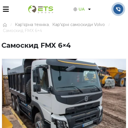
UA
Кар'єрна техніка
,
Кар'єрні самоскиди Volvo
Самоскид FMX 6×4
Самоскид FMX 6×4