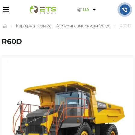
UA
Кар'єрна техніка
,
Кар'єрні самоскиди Volvo
R60D
R60D