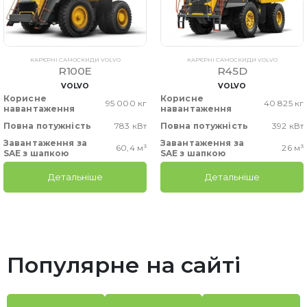
КАР'ЄРНІ САМОСКИДИ VOLVO
КАР'ЄРНІ САМОСКИДИ VOLVO
R100E
R45D
VOLVO
VOLVO
Корисне
Корисне
95 000 кг
40 825 кг
навантаження
навантаження
Повна потужність
783 кВт
Повна потужність
392 кВт
Завантаження за
Завантаження за
60,4 м³
26 м³
SAE з шапкою
SAE з шапкою
Детальніше
Детальніше
Популярне на сайті