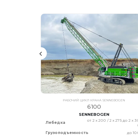
EBOGEN
РАБОЧИЙ ЦИКЛ КРАНА SENNEBOGEN
6100
SENNEBOGEN
2 x 160 кН
от 2 x 200 / 2 x 275 до 2 x 
Лебедка
до 55 т
Грузоподъемность
до 10
до 49.5 м