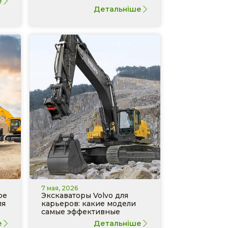
е
Детальніше
7 мая, 2026
ре
Экскаваторы Volvo для
ля
карьеров: какие модели
самые эффективные
е
Детальніше