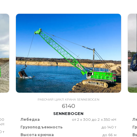
РАБОЧИЙ ЦИКЛ КРАНА SENNEBOGEN
6140
SENNEBOGEN
300
Лебедка
от 2 x 300 до 2 x 350 кН
Л
кН
Грузоподъемность
до 140 т
Г
0 т
Высота крючка
до 66 м
В