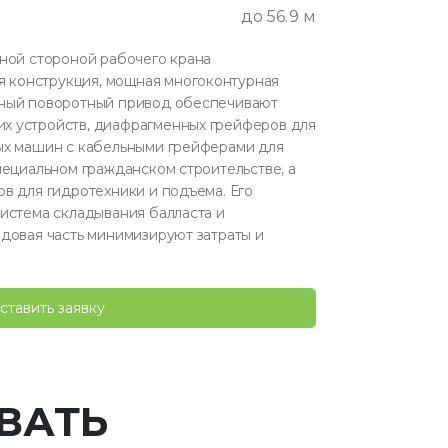
до 56.9 м
ьной стороной рабочего крана
конструкция, мощная многоконтурная
щный поворотный привод обеспечивают
х устройств, диафрагменных грейферов для
ых машин с кабельными грейферами для
пециальном гражданском строительстве, а
в для гидротехники и подъема. Его
система складывания балласта и
одовая часть минимизируют затраты и
ставить заявку
ВАТЬ