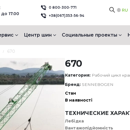
:
0 800-300-771
RU
 до 17.00
+38(067)353-56-94
ервис
Центр шин
Социальные проекты
670
670
Категория:
Рабочий цикл к
Бренд:
SENNEBOGEN
Стан
В наявності
ТЕХНИЧЕСКИЕ ХАРА
Лебідка
Вантажопідйомність