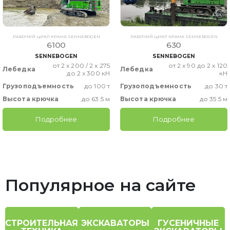
РАБОЧИЙ ЦИКЛ КРАНА SENNEBOGEN
РАБОЧИЙ ЦИКЛ КРАНА SENNEBOGEN
6100
630
SENNEBOGEN
SENNEBOGEN
от 2 x 200 / 2 x 275
от 2 x 90 до 2 x 120
Лебедка
Лебедка
до 2 x 300 кН
кН
Грузоподъемность
до 100 т
Грузоподъемность
до 30 т
Высота крючка
до 63.5 м
Высота крючка
до 35.5 м
Подробнее
Подробнее
Популярное на сайте
СТРОИТЕЛЬНАЯ
ЭКСКАВАТОРЫ
ГУСЕНИЧНЫЕ