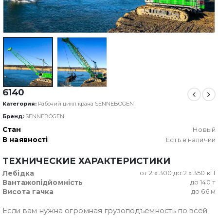
6140
Категория:
Рабочий цикл крана SENNEBOGEN
Бренд:
SENNEBOGEN
Стан
Новый
В наявності
Есть в наличии
ТЕХНИЧЕСКИЕ ХАРАКТЕРИСТИКИ
Лебідка
от 2 x 300 до 2 x 350 кН
Вантажопідйомність
до 140 т
Висота гачка
до 66 м
Если вам нужна огромная грузоподъемность по всей