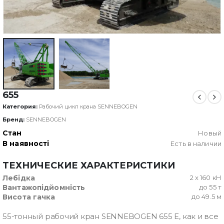
655
Категория:
Рабочий цикл крана SENNEBOGEN
Бренд:
SENNEBOGEN
Стан
Новый
В наявності
Есть в наличии
ТЕХНИЧЕСКИЕ ХАРАКТЕРИСТИКИ
Лебідка
2 x 160 кН
Вантажопідйомність
до 55 т
Висота гачка
до 49.5 м
55-тонный рабочий кран SENNEBOGEN 655 E, как и все