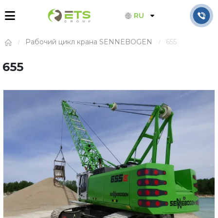
RU
Рабочий цикл крана SENNEBOGEN
655
655