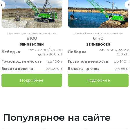
РАБОЧИЙ ЦИКЛ КРАНА SENNEBOGEN
РАБОЧИЙ ЦИКЛ КРАНА SENNEBOGEN
6100
6140
SENNEBOGEN
SENNEBOGEN
от 2 x 200 / 2 x 275
от 2 x 300 до 2 x
Лебедка
Лебедка
до 2 x 300 кН
350 кН
Грузоподъемность
до 100 т
Грузоподъемность
до 140 т
Высота крючка
до 63.5 м
Высота крючка
до 66 м
Подробнее
Подробнее
Популярное на сайте