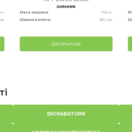
AMMANN
 кг
Маса машини
106 кг
М
мм
Ширина плити
550 мм
Ш
Детальніше
ті
ЕКСКАВАТОРИ