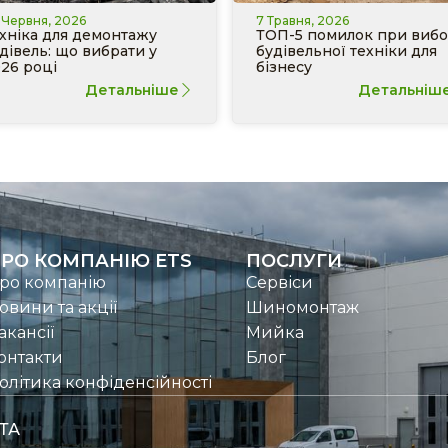
 Червня, 2026
7 Травня, 2026
хніка для демонтажу
ТОП-5 помилок при вибо
дівель: що вибрати у
будівельної техніки для
26 році
бізнесу
Детальніше
Детальніш
РО КОМПАНІЮ ETS
ПОСЛУГИ
ро компанію
Сервіси
овини та акції
Шиномонтаж
акансії
Мийка
онтакти
Блог
олітика конфіденсійності
ТА