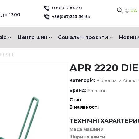
0 800-300-771
UA
 до 17.00
+38(067)353-56-94
віс
Центр шин
Соціальні проєкти
Новини
DIESEL
APR 2220 DI
Категорія:
Віброплити Amma
Бренд:
Ammann
Стан
В наявності
ТЕХНІЧНІ ХАРАКТЕР
Маса машини
Ширина плити