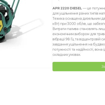
APR 2220 DIESEL
— це потужна 
для ущільнення різних типів мат
Техніка оснащена дизельним двиг
кВт) при 3000 об/хв, що забезп
Витрати палива становлять лиш
економічним вибором для трива
вібрації 98 Гц та відцентровій 
завдання ущільнення на будіве
потужності та надійності, вона
складних умовах.
З