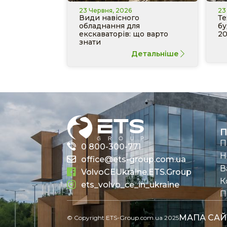
23 Червня, 2026
23
Види навісного
Те
обладнання для
бу
екскаваторів: що варто
20
знати
Детальніше
П
П
0 800-300-771
Н
office@ets-group.com.ua
В
VolvoCEUkraine.ETS.Group
К
ets_volvo_ce_in_ukraine
П
МАПА САЙ
© Copyright ETS-Group.com.ua 2025