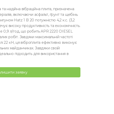
та надійна вібраційна плита, призначена
еріалів, включаючи асфальт, ґрунт та щебінь.
уном Hatz 1 B 20 потужністю 4,2 к.с. (3,2
ечує високу продуктивність та економічність.
е 0,9 л/год, що робить APR 2220 DIESEL
лих робіт. Завдяки максимальній частоті
силі 22 кН, ця віброплита ефективно виконує
льних майданчиках. Завдяки своїй
 ідеально підходить для використання в
алишити заявку