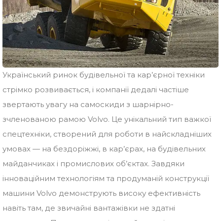
Український ринок будівельної та кар’єрної техніки
стрімко розвивається, і компанії дедалі частіше
звертають увагу на самоскиди з шарнірно-
зчленованою рамою Volvo. Це унікальний тип важкої
спецтехніки, створений для роботи в найскладніших
умовах — на бездоріжжі, в кар’єрах, на будівельних
майданчиках і промислових об’єктах. Завдяки
інноваційним технологіям та продуманій конструкції
машини Volvo демонструють високу ефективність
навіть там, де звичайні вантажівки не здатні