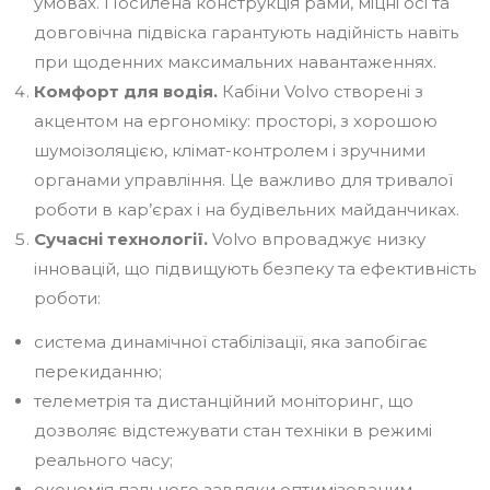
умовах. Посилена конструкція рами, міцні осі та
довговічна підвіска гарантують надійність навіть
при щоденних максимальних навантаженнях.
Комфорт для водія.
Кабіни Volvo створені з
акцентом на ергономіку: просторі, з хорошою
шумоізоляцією, клімат-контролем і зручними
органами управління. Це важливо для тривалої
роботи в кар’єрах і на будівельних майданчиках.
Сучасні технології.
Volvo впроваджує низку
інновацій, що підвищують безпеку та ефективність
роботи:
система динамічної стабілізації, яка запобігає
перекиданню;
телеметрія та дистанційний моніторинг, що
дозволяє відстежувати стан техніки в режимі
реального часу;
економія пального завдяки оптимізованим