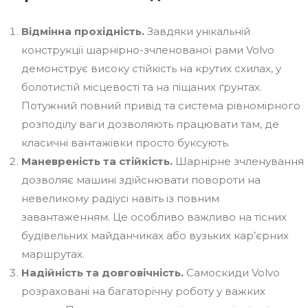
Відмінна прохідність.
Завдяки унікальній
конструкції шарнірно-зчленованої рами Volvo
демонструє високу стійкість на крутих схилах, у
болотистій місцевості та на піщаних ґрунтах.
Потужний повний привід та система рівномірного
розподілу ваги дозволяють працювати там, де
класичні вантажівки просто буксують.
Маневреність та стійкість.
Шарнірне зчленування
дозволяє машині здійснювати повороти на
невеликому радіусі навіть із повним
завантаженням. Це особливо важливо на тісних
будівельних майданчиках або вузьких кар’єрних
маршрутах.
Надійність та довговічність.
Самоскиди Volvo
розраховані на багаторічну роботу у важких