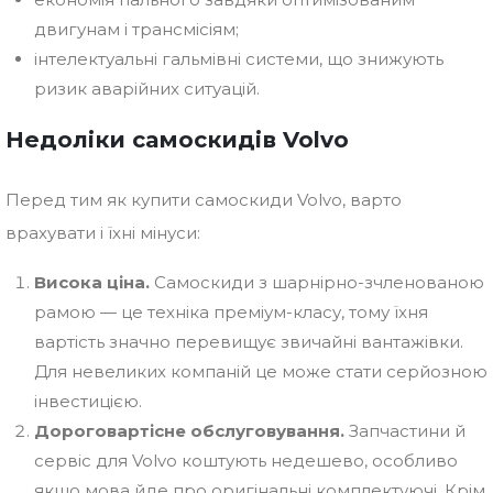
двигунам і трансмісіям;
інтелектуальні гальмівні системи, що знижують
ризик аварійних ситуацій.
Недоліки самоскидів Volvo
Перед тим як купити самоскиди Volvo, варто
врахувати і їхні мінуси:
Висока ціна.
Самоскиди з шарнірно-зчленованою
рамою — це техніка преміум-класу, тому їхня
вартість значно перевищує звичайні вантажівки.
Для невеликих компаній це може стати серйозною
інвестицією.
Дороговартісне обслуговування.
Запчастини й
сервіс для Volvo коштують недешево, особливо
якщо мова йде про оригінальні комплектуючі. Крім