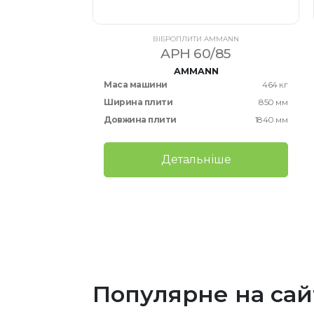
И VOLVO
MX 6x4
ВІБРОПЛИТИ AMMANN
APH 60/85
2017
AMMANN
12552 Годин
Маса машини
464 кг
Ширина плити
850 мм
Довжина плити
1840 мм
ше
Детальніше
Популярне на сай