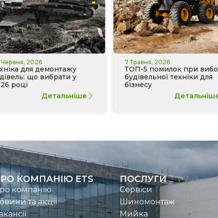
 Червня, 2026
7 Травня, 2026
хніка для демонтажу
ТОП-5 помилок при вибо
дівель: що вибрати у
будівельної техніки для
26 році
бізнесу
Детальніше
Детальніш
РО КОМПАНІЮ ETS
ПОСЛУГИ
ро компанію
Сервіси
овини та акції
Шиномонтаж
акансії
Мийка