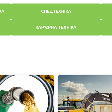
КА
СПЕЦТЕХНІКА
КАР’ЄРНА ТЕХНІКА