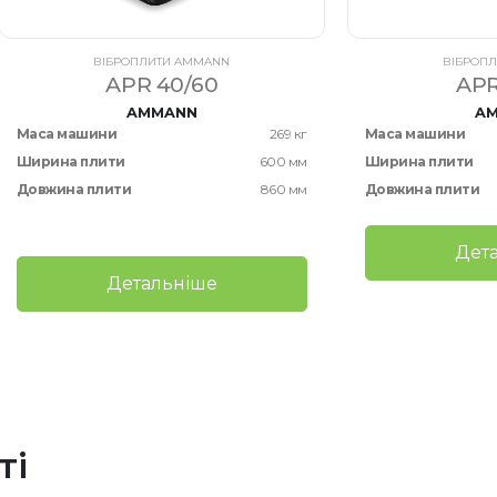
ВІБРОПЛИТИ AMMANN
ВІБРОП
APR 40/60
APR
AMMANN
A
Маса машини
269 кг
Маса машини
Ширина плити
600 мм
Ширина плити
Довжина плити
860 мм
Довжина плити
Дет
Детальніше
ті