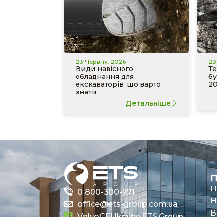
23 Червня, 2026
23
Види навісного
Те
обладнання для
бу
екскаваторів: що варто
20
знати
Детальніше
П
П
0 800-300-771
Н
office@ets-group.com.ua
В
VolvoCEUkraine.ETS.Group