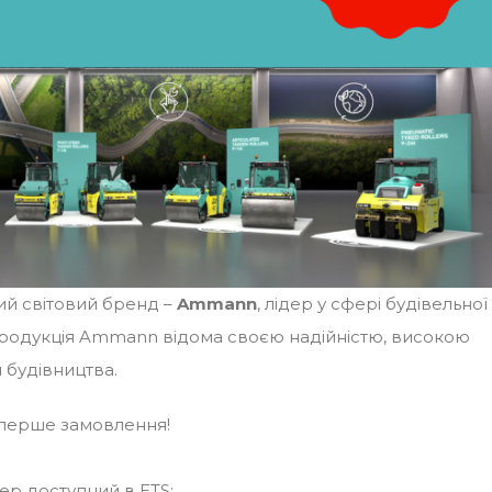
вий світовий бренд –
Ammann
, лідер у сфері будівельної
 Продукція Ammann відома своєю надійністю, високою
 будівництва.
перше замовлення!
р доступний в ETS: