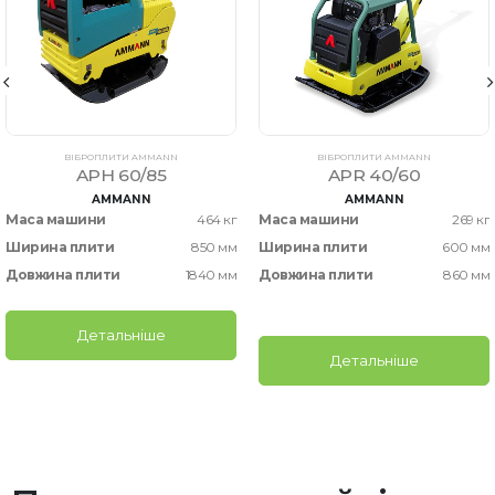
ВІБРОПЛИТИ AMMANN
ВІБРОПЛИТИ AMMANN
APH 60/85
APR 40/60
AMMANN
AMMANN
Маса машини
464 кг
Маса машини
269 кг
Ширина плити
850 мм
Ширина плити
600 мм
Довжина плити
1840 мм
Довжина плити
860 мм
Детальніше
Детальніше