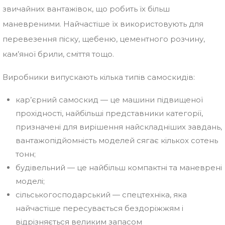
звичайних вантажівок, що робить їх більш
маневреними. Найчастіше їх використовують для
перевезення піску, щебеню, цементного розчину,
кам’яної брили, сміття тощо.
Виробники випускають кілька типів самоскидів:
кар’єрний самоскид — це машини підвищеної
прохідності, найбільші представники категорії,
призначені для вирішення найскладніших завдань,
вантажопідйомність моделей сягає кількох сотень
тонн;
будівельний — це найбільш компактні та маневрені
моделі;
сільськогосподарський — спецтехніка, яка
найчастіше пересувається бездоріжжям і
відрізняється великим запасом