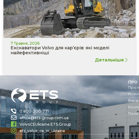
7 Травня, 2026
Екскаватори Volvo для кар’єрів: які моделі
найефективніші
Детальніше
ПРО
Про 
Новин
Вакан
Конт
0 800-300-771
Політ
office@ets-group.com.ua
VolvoCEUkraine.ETS.Group
ets_volvo_ce_in_ukraine