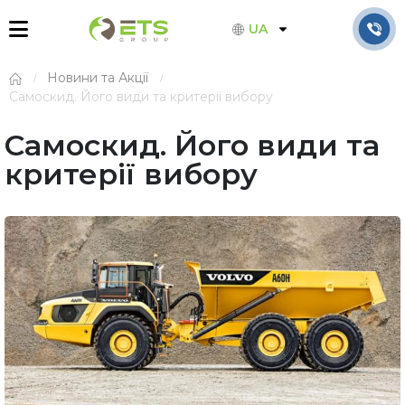
UA
Новини та Акції
Самоскид. Його види та критерії вибору
Самоскид. Його види та
критерії вибору