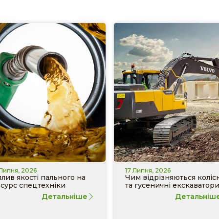
 Липня, 2026
17 Липня, 2026
лив якості пального на
Чим відрізняються колісн
сурс спецтехніки
та гусеничні екскаватор
Детальніше
Детальніш