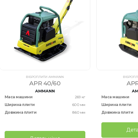
ВІБРОПЛИТИ AMMANN
ВІБРОП
APR 40/60
APR
AMMANN
A
Маса машини
269 кг
Маса машини
Ширина плити
600 мм
Ширина плити
Довжина плити
860 мм
Довжина плити
Дет