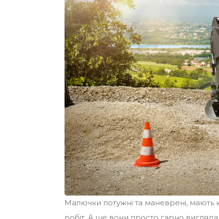
Малючки потужні та маневрені, мають к
робіт. А ще вони просто гарно вигляд