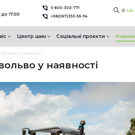
0 800-300-771
UA
 до 17.00
+38(067)353-56-94
віс
Центр шин
Соціальні проєкти
Новини
 вольво у наявності
вольво у наявності