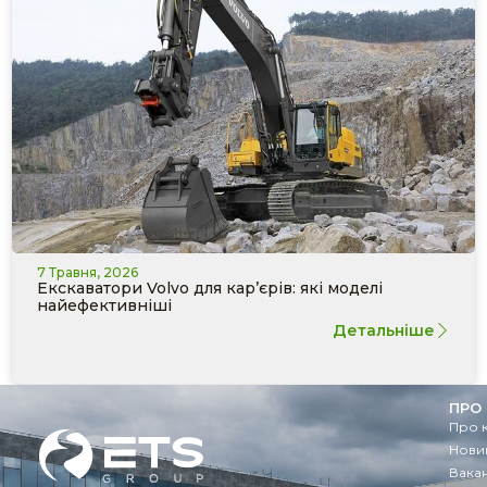
7 Травня, 2026
Екскаватори Volvo для кар’єрів: які моделі
найефективніші
Детальніше
ПРО
Про 
Новин
Вакан