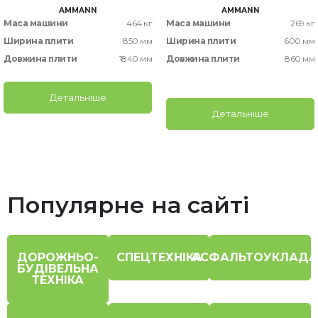
AMMANN
AMMANN
Маса машини
464 кг
Маса машини
269 кг
Ширина плити
850 мм
Ширина плити
600 мм
Довжина плити
1840 мм
Довжина плити
860 мм
Детальніше
Детальніше
Популярне на сайті
ДОРОЖНЬО-
СПЕЦТЕХНІКА
АСФАЛЬТОУКЛАДА
БУДІВЕЛЬНА
ТЕХНІКА