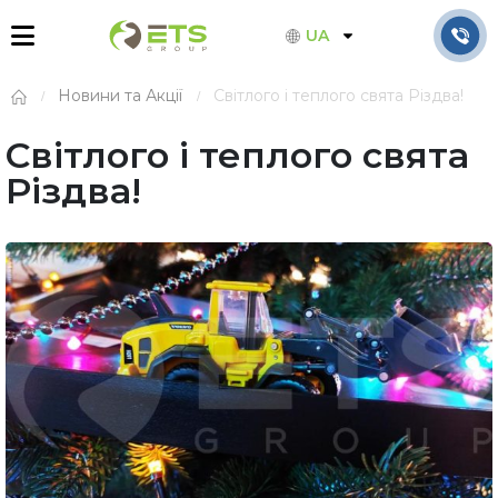
UA
Новини та Акції
Світлого і теплого свята Різдва!
Світлого і теплого свята
Різдва!