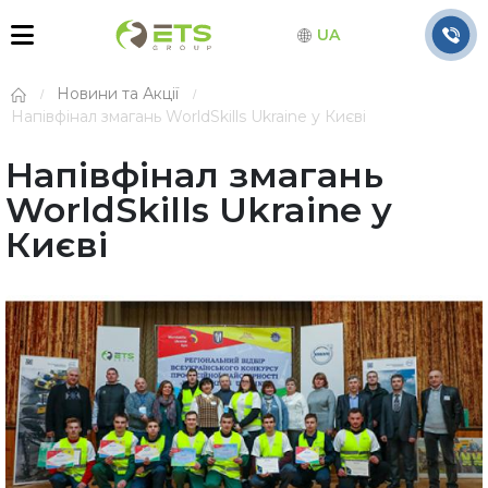
UA
Новини та Акції
Напівфінал змагань WorldSkills Ukraine у Києві
Напівфінал змагань
WorldSkills Ukraine у
Києві