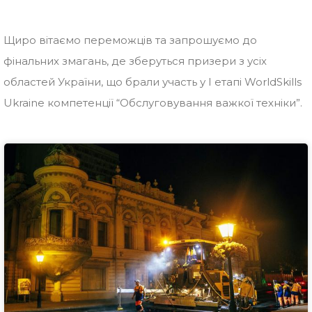
Щиро вітаємо переможців та запрошуємо до
фінальних змагань, де зберуться призери з усіх
областей України, що брали участь у І етапі WorldSkills
Ukraine компетенції “Обслуговування важкої техніки”.