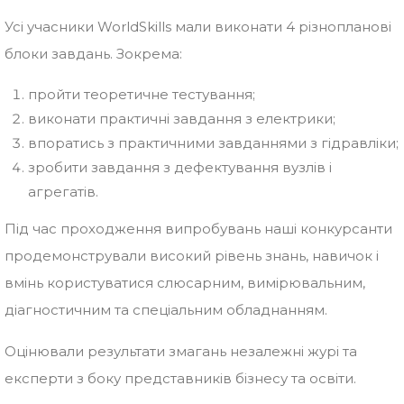
Усі учасники WorldSkills мали виконати 4 різнопланові
блоки завдань. Зокрема:
пройти теоретичне тестування;
виконати практичні завдання з електрики;
впоратись з практичними завданнями з гідравліки;
зробити завдання з дефектування вузлів і
агрегатів.
Під час проходження випробувань наші конкурсанти
продемонстрували високий рівень знань, навичок і
вмінь користуватися слюсарним, вимірювальним,
діагностичним та спеціальним обладнанням.
Оцінювали результати змагань незалежні журі та
експерти з боку представників бізнесу та освіти.