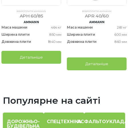
ВІБРОПЛИТИ AMMANN
ВІБРОПЛИТИ AMMANN
APH 60/85
APR 40/60
AMMANN
AMMANN
Маса машини
464 кг
Маса машини
269 кг
Ширина плити
850 мм
Ширина плити
600 мм
Довжина плити
1840 мм
Довжина плити
860 мм
Детальніше
Детальніше
Популярне на сайті
ДОРОЖНЬО-
СПЕЦТЕХНІКА
АСФАЛЬТОУКЛАДА
БУДІВЕЛЬНА