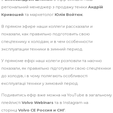
регіональний менеджер з продажу теніки
Андрій
Кривошей
та маркетолог
Юлія Войтюк
.
В прямом эфире наши коллеги рассказали и
показали, как правильно подготовить свою
спецтехнику к холодам, и в чем особенности
эксплуатации техники в зимний период.
У прямоме ефірі наші колеги розповіли та наочно
показали, як правильно підготувати свою спецтехніки
до холодів, і в чому полягають особливості
експлуатації техніки у зимовий період.
Подивитись ефір вже можна на YouTube в загальному
плейлисті
Volvo Webinars
та в Instagram на
сторінці
Volvo CE Россия и СНГ
.