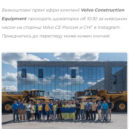
Безкоштовні прямі ефіри компанії
Volvo Construction
Equipment
проходять щовівторка об 10:30 за київським
часом на сторінці Volvo CE Россия и СНГ в Instagram .
Приєднатись до перегляду може кожен охочий.