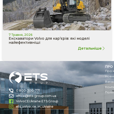
7 Травня, 2026
Екскаватори Volvo для кар’єрів: які моделі
найефективніші
Детальніше
ПРО
Про 
Новин
Вакан
Конт
0 800-300-771
Політ
office@ets-group.com.ua
VolvoCEUkraine.ETS.Group
ets_volvo_ce_in_ukraine