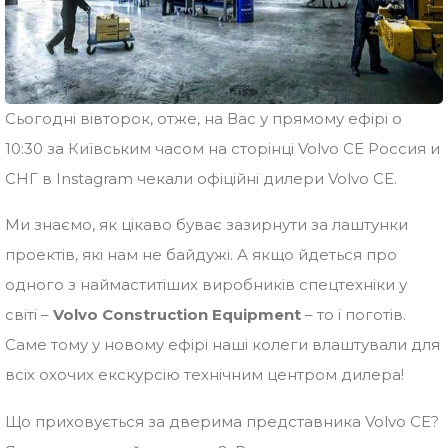
Сьогодні вівторок, отже, на Вас у прямому ефірі о
10:30 за Київським часом на сторінці Volvo CE Россия и
СНГ в Instagram чекали офіційні дилери Volvo CE.
Ми знаємо, як цікаво буває зазирнути за лаштунки
проектів, які нам не байдужі. А якщо йдеться про
одного з наймаститіших виробників спецтехніки у
світі –
Volvo Construction Equipment
– то і поготів.
Саме тому у новому ефірі наші колеги влаштували для
всіх охочих екскурсію технічним центром дилера!
Що приховується за дверима представника Volvo CE?