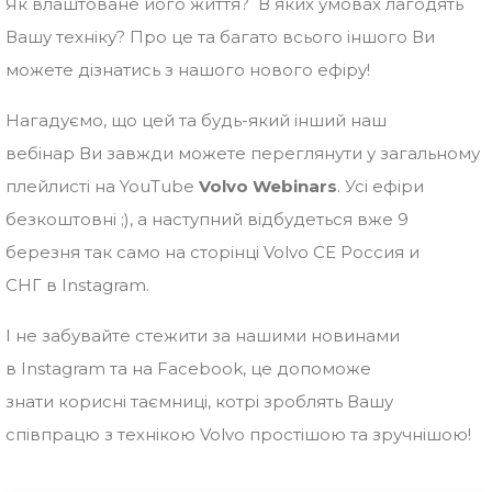
Як влаштоване його життя? В яких умовах лагодять
Вашу техніку? Про це та багато всього іншого Ви
можете дізнатись з нашого нового ефіру!
Нагадуємо, що цей та будь-який інший наш
вебінар Ви завжди можете переглянути у загальному
плейлисті на YouTube
Volvo Webinars
. Усі ефіри
безкоштовні ;), а наступний відбудеться вже 9
березня так само на сторінці Volvo CE Россия и
СНГ в Instagram.
І не забувайте стежити за нашими новинами
в Instagram та на Facebook, це допоможе
знати корисні таємниці, котрі зроблять Вашу
співпрацю з технікою Volvo простішою та зручнішою!