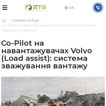
UA
Новини та Акції
Co-Pilot на навантажувачах Volvo (Load assist): система
зважування вантажу
Co-Pilot на
навантажувачах Volvo
(Load assist): система
зважування вантажу