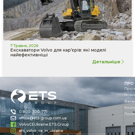
7 Травня, 2026
Екскаватори Volvo для кар’єрів: які моделі
найефективніші
Детальніше
ПРО
Про 
Новин
Вакан
Конт
0 800-300-771
Політ
office@ets-group.com.ua
VolvoCEUkraine.ETS.Group
ets_volvo_ce_in_ukraine