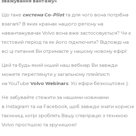
зважування вантажу»
.
Що таке
система
Co-
Pilot
та для чого вона потрібна
взагалі? В яких країнах нашого регіону на
навантажувачах Volvo вона вже застосовується? Чи є
тестовий період та як його підключити? Відповіді на
всі ці питання Ви отримаєте у нашому новому ефірі!
Цей та будь-який інший наш вебінар Ви завжди
можете переглянути у загальному плейлисті
на YouTube
Volvo Webinars
. Усі ефіри безкоштовні ;).
Не забувайте стежити за нашими новинами
в Instagram та на Facebook, щоб завжди знати корисні
таємниці, котрі зроблять Вашу співпрацю з технікою
Volvo простішою та зручнішою!