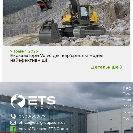
7 Травня, 2026
Екскаватори Volvo для кар’єрів: які моделі
найефективніші
Детальніше
ПРО
Про 
Новин
Вакан
Конт
0 800-300-771
Політ
office@ets-group.com.ua
VolvoCEUkraine.ETS.Group