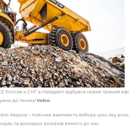
o CE Россия и СНГ в Instagram відбувся новий прямий еф
дужих до техніки
Volvo
.
айло Авдєєв – пояснив важливість вибору шин, яку роль
кидах, та докладно розкрив вимоги до них.