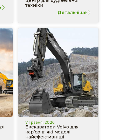
и
центр для будівельної
техніки
е
Детальніше
7 Травня, 2026
рі
Екскаватори Volvo для
кар’єрів: які моделі
найефективніші