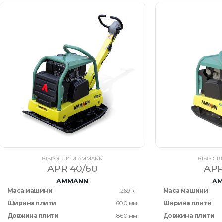
ВІБРОПЛИТИ AMMANN
ВІБРОП
APR 40/60
APR
AMMANN
A
Маса машини
269 кг
Маса машини
Ширина плити
600 мм
Ширина плити
Довжина плити
860 мм
Довжина плити