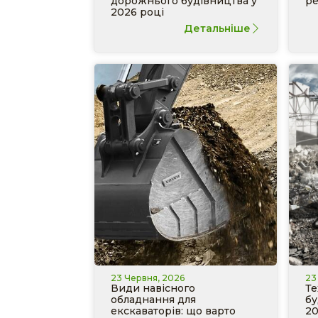
дорожнього будівництва у
ре
2026 році
Детальніше
23 Червня, 2026
23
Види навісного
Те
обладнання для
бу
екскаваторів: що варто
20