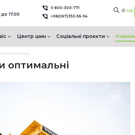
0 800-300-771
UA
 до 17.00
+38(067)353-56-94
віс
Центр шин
Соціальні проєкти
Новини
ти оптимальні
ти оптимальні