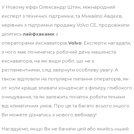
У Новому ефірі Олександр Штин, міжнародний
експерт з технічної підтримки, та Михайло Авдєєв,
керівник з підтримки продажу Volvo CE, продовжили
ділитись
лайфхаками
з
операторами екскаваторів
Volvo
. Експерти нагадали,
з чого має починатись робочий день машиніста
екскаватора, на які види робіт, що не є
регламентними, слід звернути особливу увагу. А
також відповіли на популярні питання операторів, як-
от: коли краще зливати конденсат з фільтру глибокого
очищування, та як залежить початок роботи техніки
від кліматичних умов. Про це та багато всього іншого
Ви можете дізнатись з нового вебінару!
Нагадуємо, якщо Ви не бачили цей або якийсь інший