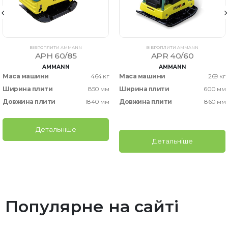
ВІБРОПЛИТИ AMMANN
ВІБРОПЛИТИ AMMANN
APH 60/85
APR 40/60
AMMANN
AMMANN
Маса машини
464 кг
Маса машини
269 кг
Ширина плити
850 мм
Ширина плити
600 мм
Довжина плити
1840 мм
Довжина плити
860 мм
Детальніше
Детальніше
Популярне на сайті