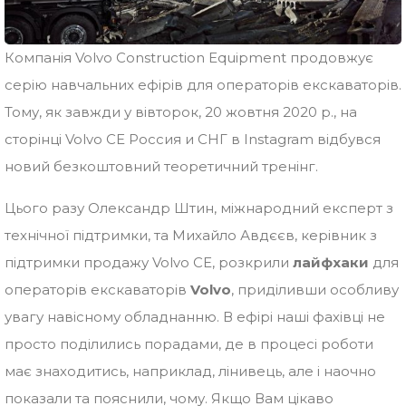
Компанія Volvo Construction Equipment продовжує
серію навчальних ефірів для операторів екскаваторів.
Тому, як завжди у вівторок, 20 жовтня 2020 р., на
сторінці Volvo CE Россия и СНГ в Instagram відбувся
новий безкоштовний теоретичний тренінг.
Цього разу Олександр Штин, міжнародний експерт з
технічної підтримки, та Михайло Авдєєв, керівник з
підтримки продажу Volvo CE, розкрили
лайфхаки
для
операторів екскаваторів
Volvo
, приділивши особливу
увагу навісному обладнанню. В ефірі наші фахівці не
просто поділились порадами, де в процесі роботи
має знаходитись, наприклад, лінивець, але і наочно
показали та пояснили, чому. Якщо Вам цікаво