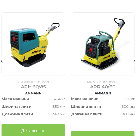
ВІБРОПЛИТИ AMMANN
ВІБРОПЛИТИ AMMANN
APH 60/85
APR 40/60
AMMANN
AMMANN
Маса машини
464 кг
Маса машини
269 кг
Ширина плити
850 мм
Ширина плити
600 мм
Довжина плити
1840 мм
Довжина плити
860 мм
Детальніше