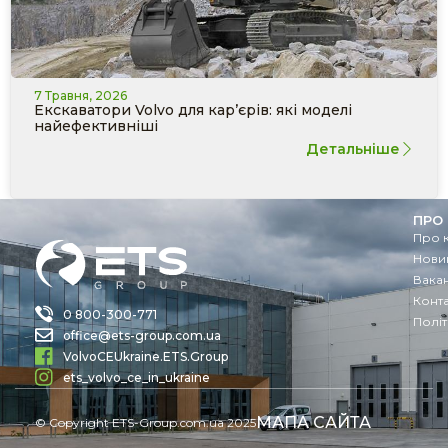
7 Травня, 2026
Екскаватори Volvo для кар’єрів: які моделі
найефективніші
Детальніше
ПРО
Про 
Новин
Вакан
Конт
0 800-300-771
Політ
office@ets-group.com.ua
VolvoCEUkraine.ETS.Group
ets_volvo_ce_in_ukraine
МАПА САЙТА
© Copyright ETS-Group.com.ua 2025