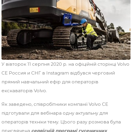
У вівторок 11 серпня 2020 р. на офіційній сторінці Volvo
CE Россия и СНГ
в Instagram відбувся черговий
прямий навчальний ефір для операторів
екскаваторів Volvo.
Як заведено, співробітники компанії Volvo CE
підготували для вебінара одну актуальну для
операторів техніки тему. ЦЬого разу розмова була
присвячена
сервісній програмі гусеничних