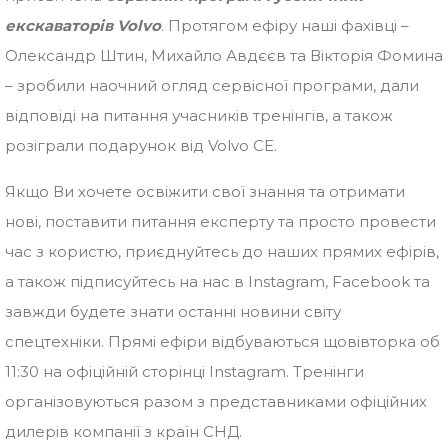
екскаваторів Volvo
. Протягом ефіру наші фахівці –
Олександр Штин, Михайло Авдєєв та Вікторія Фомина
– зробили наочний огляд сервісної програми, дали
відповіді на питання учасників тренінгів, а також
розіграли подарунок від Volvo CE.
Якщо Ви хочете освіжити свої знання та отримати
нові, поставити питання експерту та просто провести
час з користю, приєднуйтесь до наших прямих ефірів,
а також підписуйтесь на нас в Instagram, Facebook та
завжди будете знати останні новини світу
спецтехніки. Прямі ефіри відбуваються щовівторка об
11:30 на офіційній сторінці Instagram. Тренінги
організовуються разом з представниками офіційних
дилерів компанії з країн СНД.