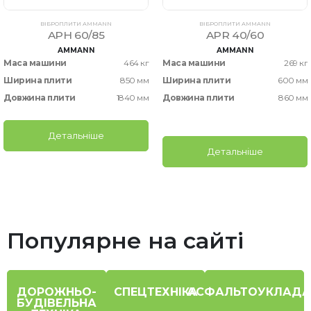
ВІБРОПЛИТИ AMMANN
ВІБРОПЛИТИ AMMANN
APH 60/85
APR 40/60
AMMANN
AMMANN
Маса машини
464 кг
Маса машини
269 кг
Ширина плити
850 мм
Ширина плити
600 мм
Довжина плити
1840 мм
Довжина плити
860 мм
Детальніше
Детальніше
Популярне на сайті
ДОРОЖНЬО-
СПЕЦТЕХНІКА
АСФАЛЬТОУКЛАДА
БУДІВЕЛЬНА