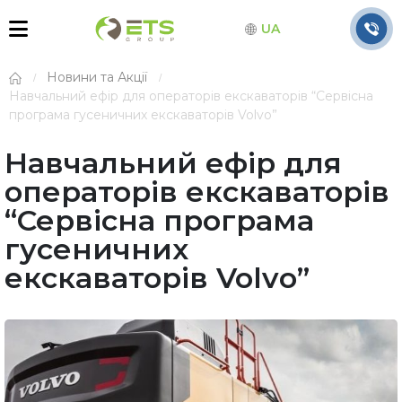
UA
Новини та Акції
Навчальний ефір для операторів екскаваторів “Сервісна
програма гусеничних екскаваторів Volvo”
Навчальний ефір для
операторів екскаваторів
“Сервісна програма
гусеничних
екскаваторів Volvo”