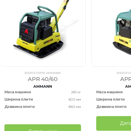
ВІБРОПЛИТИ AMMANN
ВІБРОП
APR 40/60
APR
AMMANN
A
Маса машини
269 кг
Маса машини
Ширина плити
600 мм
Ширина плити
Довжина плити
860 мм
Довжина плити
Дет