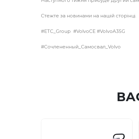
Наступного тижня прибуде другий само
Стежте за новинами на нашій сторінці.
#ETC_Group #VolvoCE #VolvoA35G
#Сочлененный_Самосвал_Volvo
ВА