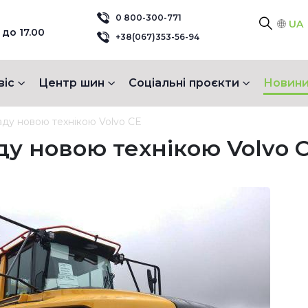
0 800-300-771
UA
 до 17.00
+38(067)353-56-94
віс
Центр шин
Соціальні проєкти
Новини
ду новою технікою Volvo CE
у новою технікою Volvo 