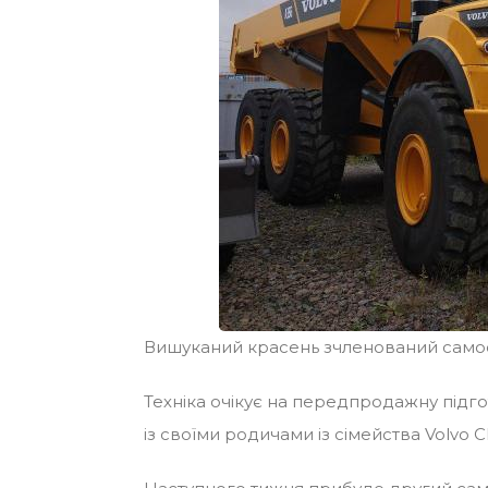
Вишуканий красень зчленований самоск
Техніка очікує на передпродажну підг
із своїми родичами із сімейства Volvo C