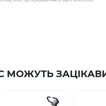
скид Volvo, що працюватиме в парі з Volvo A35G.
С МОЖУТЬ ЗАЦІКАВ