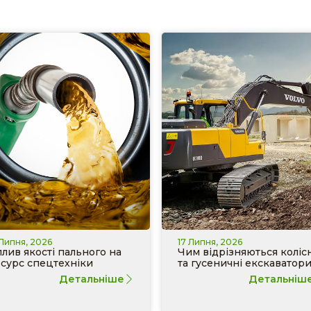
 Липня, 2026
17 Липня, 2026
лив якості пального на
Чим відрізняються колісн
сурс спецтехніки
та гусеничні екскаватор
Детальніше
Детальніш