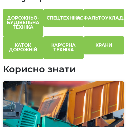
ДОРОЖНЬО-
СПЕЦТЕХНІКА
АСФАЛЬТОУКЛАДА
БУДІВЕЛЬНА
ТЕХНІКА
КАТОК
КАР’ЄРНА
КРАНИ
ДОРОЖНІЙ
ТЕХНІКА
Корисно знати