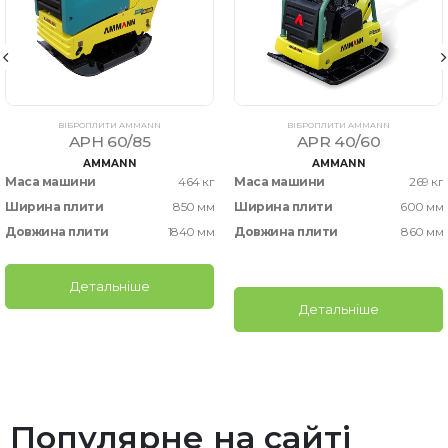
ВІБРОПЛИТИ AMMANN
ВІБРОПЛИТИ AMMANN
APH 60/85
APR 40/60
AMMANN
AMMANN
Маса машини
464 кг
Маса машини
269 кг
Ширина плити
850 мм
Ширина плити
600 мм
Довжина плити
1840 мм
Довжина плити
860 мм
Детальніше
Детальніше
Популярне на сайті