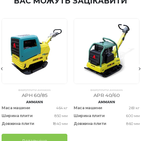
ВАС МОЖУТЬ ЗАЦІКАВИТИ
ВІБРОПЛИТИ AMMANN
ВІБРОПЛИТИ AMMANN
APH 60/85
APR 40/60
AMMANN
AMMANN
Маса машини
464 кг
Маса машини
269 кг
Ширина плити
850 мм
Ширина плити
600 мм
Довжина плити
1840 мм
Довжина плити
860 мм
Детальніше