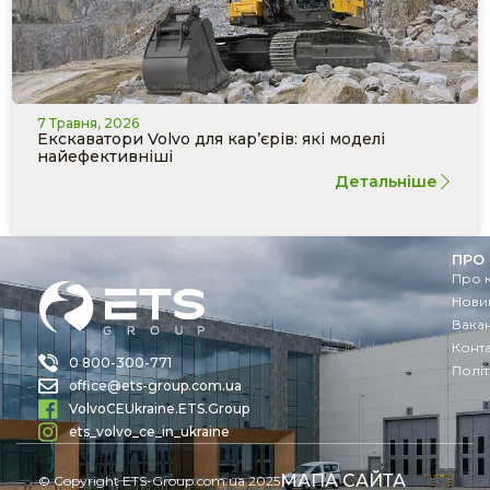
7 Травня, 2026
Екскаватори Volvo для кар’єрів: які моделі
найефективніші
Детальніше
ПРО
Про 
Новин
Вакан
Конт
0 800-300-771
Політ
office@ets-group.com.ua
VolvoCEUkraine.ETS.Group
ets_volvo_ce_in_ukraine
МАПА САЙТА
© Copyright ETS-Group.com.ua 2025