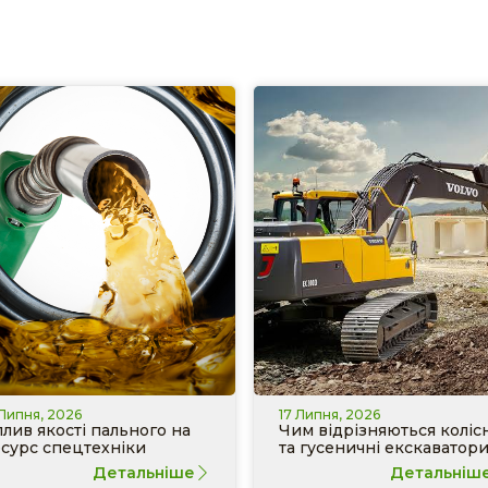
 Липня, 2026
17 Липня, 2026
лив якості пального на
Чим відрізняються колісн
сурс спецтехніки
та гусеничні екскаватор
Детальніше
Детальніш