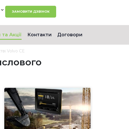
ЗАМОВИТИ ДЗВІНОК
 та Акції
Контакти
Договори
тві Volvo CE
ислового