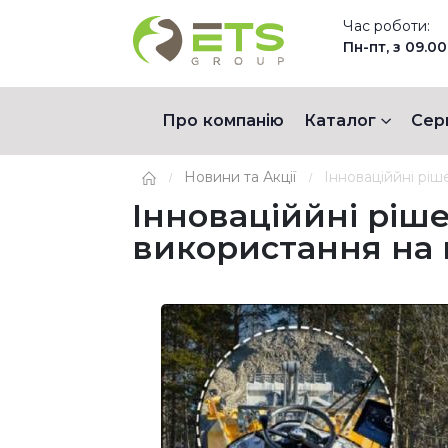
Час роботи:
Пн-пт, з 09.00
Про компанію
Каталог
Сер
Новини та Акції
Інноваціййні ріш
Інноваціййні ріш
використання на 