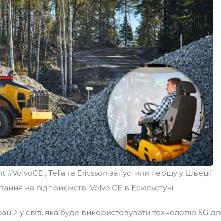
nt #VolvoCE , Telia та Ericsson запустили першу у Швеції
ня на підприємстві Volvo CE в Ескільстуні.
цій у світі, яка буде використовувати технологію 5G дл