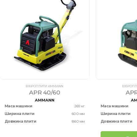
ВІБРОПЛИТИ AMMANN
ВІБРОП
APR 40/60
APR
AMMANN
A
Маса машини
269 кг
Маса машини
Ширина плити
600 мм
Ширина плити
Довжина плити
860 мм
Довжина плити