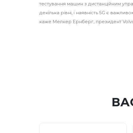
тестування машин з дистанційним упра
декілька рівні, і наявність 5G є важли
каже Мелкер Ернберг, президент Volvo
ВА