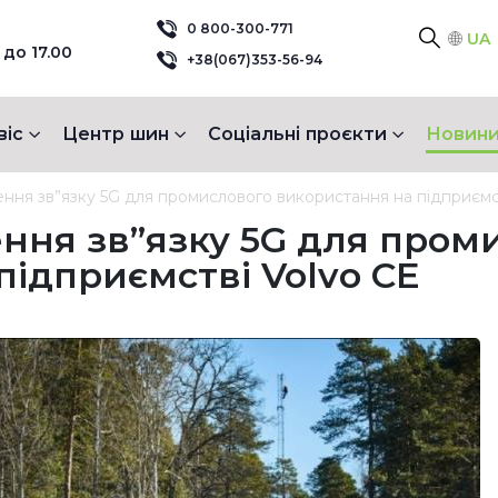
0 800-300-771
UA
 до 17.00
+38(067)353-56-94
віс
Центр шин
Соціальні проєкти
Новини
ення зв”язку 5G для промислового використання на підприємс
ення зв”язку 5G для пром
підприємстві Volvo CE