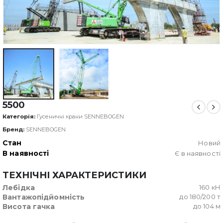
5500
Категорія:
Гусеничні крани SENNEBOGEN
Бренд:
SENNEBOGEN
Стан
Новий
В наявності
Є в наявності
ТЕХНІЧНІ ХАРАКТЕРИСТИКИ
Лебідка
160 кН
Вантажопідйомність
до 180/200 т
Висота гачка
до 104 м