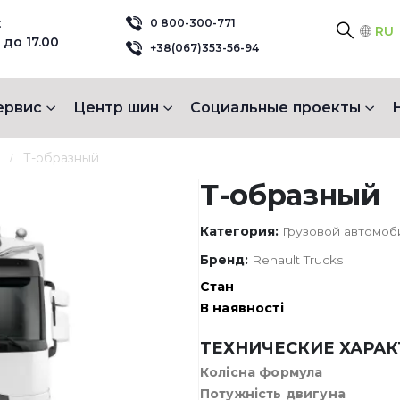
:
0 800-300-771
RU
 до 17.00
+38(067)353-56-94
ервис
Центр шин
Социальные проекты
Т-образный
Т-образный
Категория:
Грузовой автомоби
Бренд:
Renault Trucks
Стан
В наявності
ТЕХНИЧЕСКИЕ ХАРА
Колісна формула
Потужність двигуна