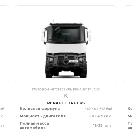
ГРУЗОВОЙ АВТОМОБИЛЬ RENAULT TRUCKS
K
RENAULT TRUCKS
6х6
Колесная формула
4х2,4х4,6х2,6х6
К
.с.
Мощность двигателя
380-480 л.с.
М
Полная масса
П
онн
18-35 тонн
автомобиля
а