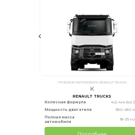
T TRUCKS
ГРУЗОВОЙ АВТОМОБИЛЬ RENAULT TRUCKS
K
S
RENAULT TRUCKS
4х2,6х2
Колесная формула
4х2,4х4,6х2,
380-480 л.с.
Мощность двигателя
380-480 л
Полная масса
19-26 тонн
18-35 т
автомобиля
Подробнее