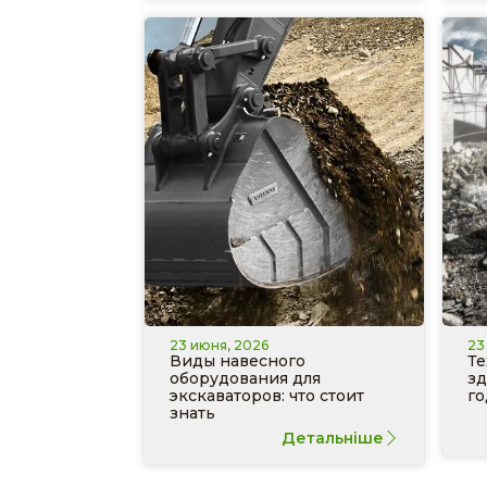
23 июня, 2026
23
Виды навесного
Те
оборудования для
зд
экскаваторов: что стоит
го
знать
Детальніше