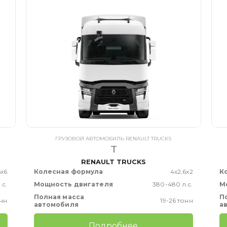
ГРУЗОВОЙ АВТОМОБИЛЬ RENAULT TRUCKS
T
RENAULT TRUCKS
6х6
Колесная формула
4х2,6х2
К
.с.
Мощность двигателя
380-480 л.с.
М
Полная масса
П
онн
19-26 тонн
автомобиля
а
Подробнее