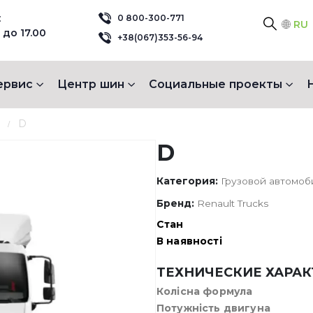
:
0 800-300-771
RU
 до 17.00
+38(067)353-56-94
ервис
Центр шин
Социальные проекты
D
D
Категория:
Грузовой автомоби
Бренд:
Renault Trucks
Стан
В наявності
ТЕХНИЧЕСКИЕ ХАРА
Колісна формула
Потужність двигуна