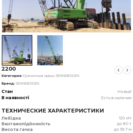
2200
Категория:
Гусеничные краны SENNEBOGEN
Бренд:
SENNEBOGEN
Стан
Новый
В наявності
Есть в наличии
ТЕХНИЧЕСКИЕ ХАРАКТЕРИСТИКИ
Лебідка
120 кН
Вантажопідйомність
до 80 т
Висота гачка
до 59.7 м