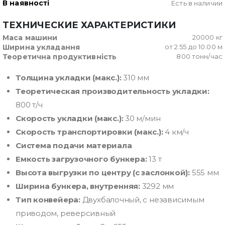
В наявності
Есть в наличии
ТЕХНИЧЕСКИЕ ХАРАКТЕРИСТИКИ
Маса машини
20000 кг
Ширина укладання
от 2.55 до 10.00 м
Теоретична продуктивність
800 тонн/час
Толщина укладки (макс.):
310 мм
Теоретическая производительность укладки:
800 т/ч
Скорость укладки (макс.):
30 м/мин
Скорость транспортировки (макс.):
4 км/ч
Система подачи материала
Емкость загрузочного бункера:
13 т
Высота выгрузки по центру (с заслонкой):
555 мм
Ширина бункера, внутренняя:
3292 мм
Тип конвейера:
Двухбалочный, с независимым
приводом, реверсивный