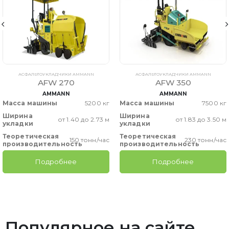
АСФАЛЬТОУКЛАДЧИКИ AMMANN
АСФАЛЬТОУКЛАДЧИКИ AMMANN
AFW 270
AFW 350
AMMANN
AMMANN
Масса машины
5200 кг
Масса машины
7500 кг
Ширина
Ширина
от 1.40 до 2.73 м
от 1.83 до 3.50 м
укладки
укладки
Теоретическая
Теоретическая
150 тонн/час
230 тонн/час
производительность
производительность
Подробнее
Подробнее
Популярное на сайте