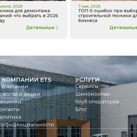
 июня, 2026
7 мая, 2026
хника для демонтажа
ТОП-5 ошибок при выбо
аний: что выбрать в 2026
строительной техники д
ду
бизнеса
Детальніше
Детальніш
 КОМПАНИИ ETS
УСЛУГИ
 компании
Сервисы
овости и акции
Шиномонтаж
акансии
Клуб операторов
онтакты
Блог
олитика
онфиденциальности