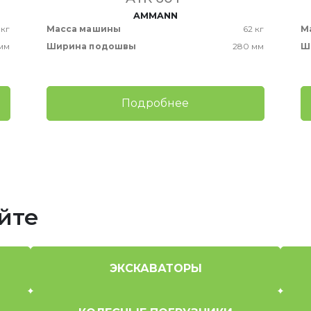
AMMANN
 кг
Масса машины
62 кг
М
мм
Ширина подошвы
280 мм
Ш
Подробнее
йте
ЭКСКАВАТОРЫ