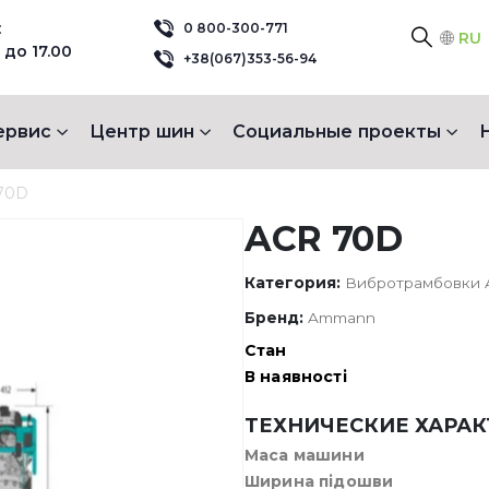
:
0 800-300-771
RU
 до 17.00
+38(067)353-56-94
ервис
Центр шин
Социальные проекты
70D
ACR 70D
Категория:
Вибротрамбовки
Бренд:
Ammann
Стан
В наявності
ТЕХНИЧЕСКИЕ ХАРА
Маса машини
Ширина підошви