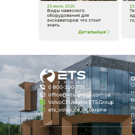
23 июня, 2026
23
Виды навесного
Те
оборудования для
зд
экскаваторов: что стоит
го
знать
Детальніше
О
О
0 800-300-771
Н
office@ets-group.com.ua
В
VolvoCEUkraine.ETS.Group
К
ets_volvo_ce_in_ukraine
П
к